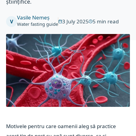
științifice.
Vasile Nemeș
3 July 2025
5
min read
V
Water fasting guide
Motivele pentru care oamenii aleg să practice
acest tip de post cu apă sunt diverse, ca și