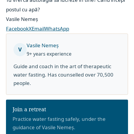
postul cu apă?
Vasile Nemeș
Facebook
X
Email
WhatsApp
Vasile Nemeș
V
9+ years experience
Guide and coach in the art of therapeutic
water fasting. Has counselled over 70,500
people.
Join a retreat
Practice water fasting safely, under the
guidance of Vasile Nemeș.