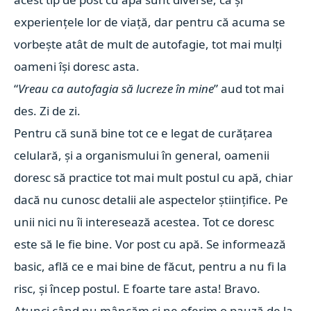
experiențele lor de viață, dar pentru că acuma se
vorbește atât de mult de autofagie, tot mai mulți
oameni își doresc asta.
“
Vreau ca autofagia să lucreze în mine
” aud tot mai
des. Zi de zi.
Pentru că sună bine tot ce e legat de curățarea
celulară, și a organismului în general, oamenii
doresc să practice tot mai mult postul cu apă, chiar
dacă nu cunosc detalii ale aspectelor științifice. Pe
unii nici nu îi interesează acestea. Tot ce doresc
este să le fie bine. Vor post cu apă. Se informează
basic, află ce e mai bine de făcut, pentru a nu fi la
risc, și încep postul. E foarte tare asta! Bravo.
Atunci când nu mâncăm și ne oferim o pauză de la