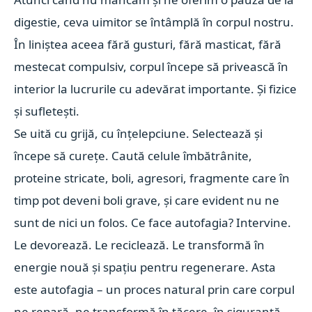
digestie, ceva uimitor se întâmplă în corpul nostru.
În liniștea aceea fără gusturi, fără masticat, fără
mestecat compulsiv, corpul începe să privească în
interior la lucrurile cu adevărat importante. Și fizice
și sufletești.
Se uită cu grijă, cu înțelepciune. Selectează și
începe să curețe. Caută celule îmbătrânite,
proteine stricate, boli, agresori, fragmente care în
timp pot deveni boli grave, și care evident nu ne
sunt de nici un folos. Ce face autofagia? Intervine.
Le devorează. Le reciclează. Le transformă în
energie nouă și spațiu pentru regenerare. Asta
este autofagia – un proces natural prin care corpul
ne repară, ne transformă în tăcere, în siguranță