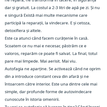
dar și gratuit. La costul a 2-3 litri de apă pe zi. Și nu
e singură Există mai multe mecanisme care
participă la reparații, la vindecare. E și cetoza,
detoxifiera și altele.
Este ca atunci când facem curățenie în casă.
Scoatem ce nu mai e necesar, păstrăm ce e
valoros, reparăm ce poate fi salvat. La final, totul
pare mai limpede. Mai aerisit. Mai viu.
Autofagia ne aparține. Se activează când ne oprim
din a introduce constant ceva din afară și ne
întoarcem către interior. Este una dintre cele mai
simple, dar profunde forme de autovindecare
cunoscute în istoria omenirii.
Tu vrei ca autofagia să lucreze în tine? Când începi