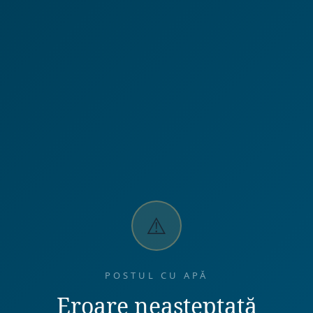
⚠️
POSTUL CU APĂ
Eroare neașteptată