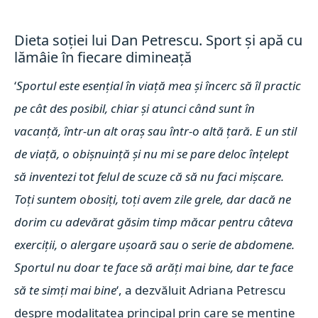
Dieta soției lui Dan Petrescu. Sport și apă cu
lămâie în fiecare dimineață
‘
Sportul este esențial în viață mea și încerc să îl practic
pe cât des posibil, chiar și atunci când sunt în
vacanță, într-un alt oraș sau într-o altă țară. E un stil
de viață, o obișnuință și nu mi se pare deloc înțelept
să inventezi tot felul de scuze că să nu faci mișcare.
Toți suntem obosiți, toți avem zile grele, dar dacă ne
dorim cu adevărat găsim timp măcar pentru câteva
exerciții, o alergare ușoară sau o serie de abdomene.
Sportul nu doar te face să arăți mai bine, dar te face
să te simți mai bine
‘, a dezvăluit Adriana Petrescu
despre modalitatea principal prin care se menține