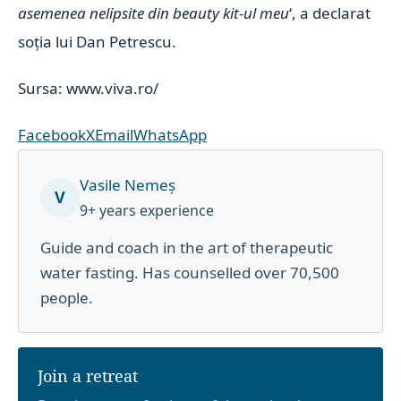
asemenea nelipsite din beauty kit-ul meu
‘, a declarat
soția lui Dan Petrescu.
Sursa: www.viva.ro/
Facebook
X
Email
WhatsApp
Vasile Nemeș
V
9+ years experience
Guide and coach in the art of therapeutic
water fasting. Has counselled over 70,500
people.
Join a retreat