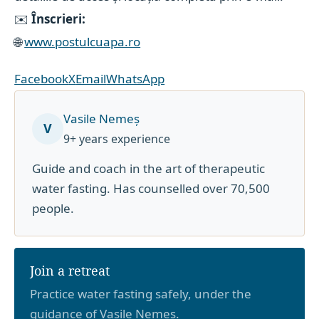
✉️
Înscrieri:
🌐
www.postulcuapa.ro
Facebook
X
Email
WhatsApp
Vasile Nemeș
V
9+ years experience
Guide and coach in the art of therapeutic
water fasting. Has counselled over 70,500
people.
Join a retreat
Practice water fasting safely, under the
guidance of Vasile Nemeș.