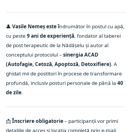
👤
Vasile Nemeș este î
ndrumător în postul cu apă,
cu peste
9 ani de experiență
, fondator al taberei
de post terapeutic de la Nădășelu și autor al
conceptului protocolul –
sinergia ACAD
(Autofagie, Cetoză, Apoptoză, Detoxifiere)
.
A
ghidat mii de postitori în procese de transformare
profundă, inclusiv posturi personale de până la
40
de zile
.
📩
Înscriere obligatorie
– participanții vor primi
detaliile de acces și locația completă prin e-mail.