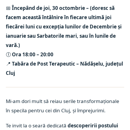
📅
Începând de joi, 30 octombrie – (doresc să
facem această întâlnire în fiecare ultimă joi
fiecărei luni cu excepția lunilor de Decembrie și
ianuarie sau Sarbatorile mari, sau în lunile de
vară.)
🕕
Ora 18:00 – 20:00
📍
Tabăra de Post Terapeutic – Nădășelu, județul
Cluj
Mi-am dori mult să reiau serile transformaționale
în specila pentru cei din Cluj, și împrejurimi.
Te invit la o seară dedicată
descoperirii postului