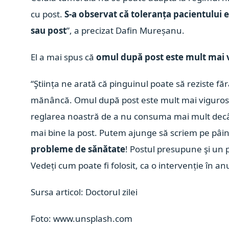
cu post.
S-a observat că toleranța pacientului 
sau post
”, a precizat Dafin Mureșanu.
El a mai spus că
omul după post este mult mai v
“Ştiința ne arată că pinguinul poate să reziste f
mănâncă. Omul după post este mult mai viguros,
reglarea noastră de a nu consuma mai mult dec
mai bine la post. Putem ajunge să scriem pe pâi
probleme de sănătate
! Postul presupune şi un 
Vedeți cum poate fi folosit, ca o intervenție în a
Sursa articol: Doctorul zilei
Foto: www.unsplash.com