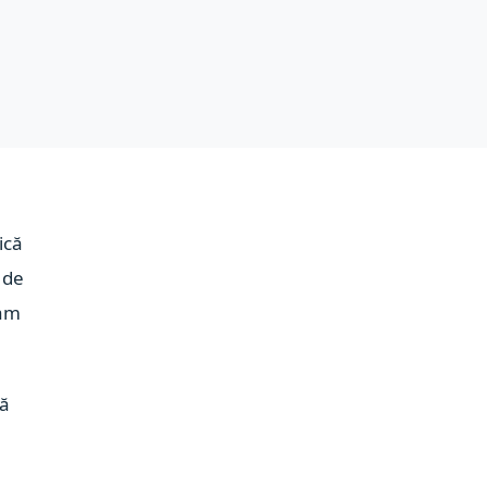
ică
 de
-am
nă