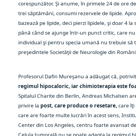
corespunzător. Şi anume, în primele 24 de ore de
trei săptămâni, consumi rezervele de lipide. Apr
bazează pe lipide, deci pierzi lipidele, şi doar 4 
până când se ajunge într-un punct critic, care nu t
individual şi pentru specia umană nu trebuie să t
preşedintele Societăţii de Neurologie din Români
Profesorul Dafin Mureşanu a adăugat că, potrivit
regimul hipocaloric, iar chimioterapia este fo
Spitalul Charite din Berlin, Andreas Michalsen are
privire la
post, care produce o resetare,
care îţi
care are foarte multe lucrări în acest sens, Insti
Center din Los Angeles, centru foarte avansat de
Celula tumorală nu se poate adapta la regimul hip