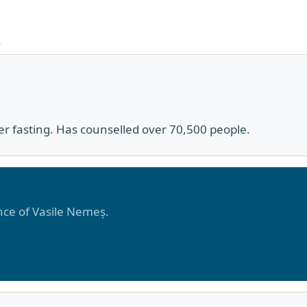
e
er fasting. Has counselled over 70,500 people.
ance of Vasile Nemeș.