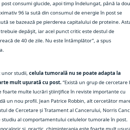
 post consumi glucide, apoi timp îndelungat, până la do
oximativ 96 la sută din consumul de energie în post se
la sută se bazează pe pierderea capitalului de proteine. Ast
rebuie depăşit, iar acel punct critic este destul de
reacă de 40 de zile. Nu este întâmplător”, a spus
a.
 unor studii,
celula tumorală nu se poate adapta la
arte mult uşurată cu post.
“Există un grup de cercetare 
 foarte multe lucrări ştiinţifice în reviste importante cu
 dă un nou profil. Jean Patrice Robbin, alt cercetător mar
tutul de Cercetare și Tratament al Cancerului, Norris Can
 studiu al comportamentului celulelor tumorale în post.
ocaloric și, practic, chimioterapia este foarte mult ușur