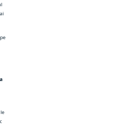
ul
ai
 pe
e
la
 le
c