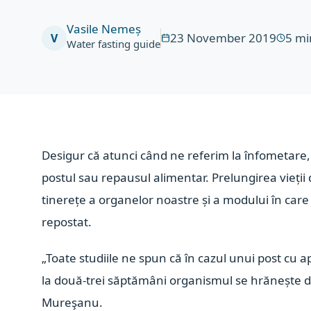
Vasile Nemeș
23 November 2019
5
mi
V
Water fasting guide
Desigur că atunci când ne referim la înfometare
postul sau repausul alimentar. Prelungirea vieți
tinerețe a organelor noastre și a modului în car
repostat.
„Toate studiile ne spun că în cazul unui post cu 
la două-trei săptămâni organismul se hrănește din
Mureşanu.