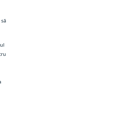
 să
ul
tru
.
a