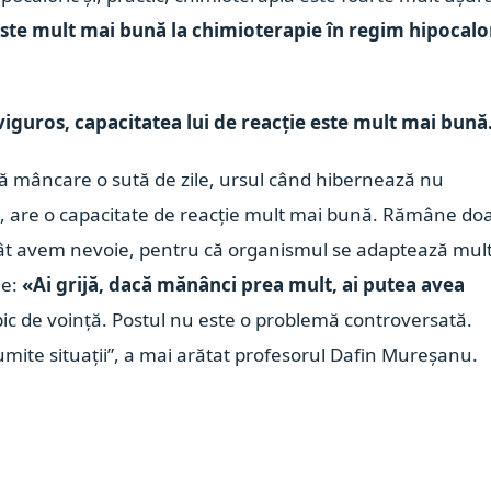
este mult mai bună la chimioterapie în regim hipocalo
iguros, capacitatea lui de reacție este mult mai bună
ără mâncare o sută de zile, ursul când hibernează nu
 are o capacitate de reacție mult mai bună. Rămâne do
ât avem nevoie, pentru că organismul se adaptează mul
ne:
«Ai grijă, dacă mănânci prea mult, ai putea avea
pic de voință. Postul nu este o problemă controversată.
numite situații”, a mai arătat profesorul Dafin Mureșanu.