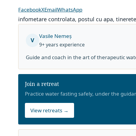
Facebook
X
Email
WhatsApp
infometare controlata
,
postul cu apa
,
tineret
Vasile Nemeș
V
9+ years experience
Guide and coach in the art of therapeutic wat
Join a retreat
Practice water fasting safely, under the guid
View retreats →