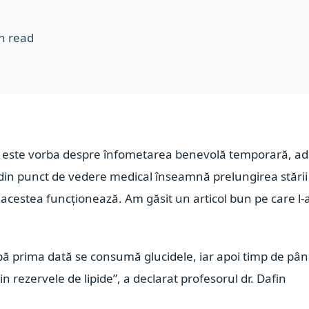
n read
, este vorba despre înfometarea benevolă temporară, ad
i din punct de vedere medical înseamnă prelungirea stării
e acestea funcționează. Am găsit un articol bun pe care l
apă prima dată se consumă glucidele, iar apoi timp de pâ
 rezervele de lipide”, a declarat profesorul dr. Dafin