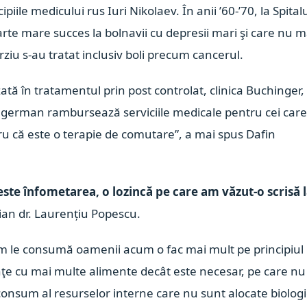
ipiile medicului rus Iuri Nikolaev. În anii ’60-’70, la Spital
arte mare succes la bolnavii cu depresii mari şi care nu m
ziu s-au tratat inclusiv boli precum cancerul.
izată în tratamentul prin post controlat, clinica Buchinger,
ul german rambursează serviciile medicale pentru cei car
tru că este o terapie de comutare”, a mai spus Dafin
este înfometarea, o lozincă pe care am văzut-o scrisă 
an dr. Laurențiu Popescu.
m le consumă oamenii acum o fac mai mult pe principiul
nţe cu mai multe alimente decât este necesar, pe care nu
 consum al resurselor interne care nu sunt alocate biologi