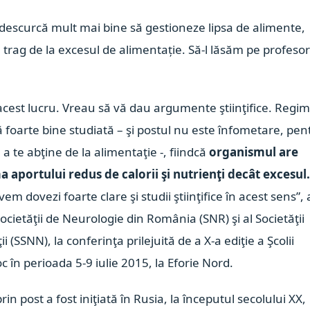
 descurcă mult mai bine să gestioneze lipsa de alimente,
 trag de la excesul de alimentație. Să-l lăsăm pe profesor
 acest lucru. Vreau să vă dau argumente ştiinţifice. Regim
ă foarte bine studiată – şi postul nu este înfometare, pen
 a te abţine de la alimentaţie -, fiindcă
organismul are
a aportului redus de ca
lorii şi nutrienţi decât excesul
em dovezi foarte clare şi studii ştiinţifice în acest sens”, 
cietăţii de Neurologie din România (SNR) şi al Societăţii
 (SSNN), la conferinţa prilejuită de a X-a ediţie a Şcolii
 în perioada 5-9 iulie 2015, la Eforie Nord.
n post a fost iniţiată în Rusia, la încep
utul secolului XX,