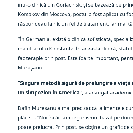
într-o clinică din Goriacinsk, şi se bazează pe princ
Korsakov din Moscova, postul a fost aplicat cu fo
răspundeau la niciun fel de tratament, iar mai târ
“În Germania, există o clinică sofisticată, special
malul lacului Konstantz. În această clinică, stat
fac terapie prin post. Este foarte important, pen
Mureşanu.
“Singura metodă sigură de prelungire a vieții 
un simpozion în America”,
a adăugat academici
Dafin Mureşanu a mai precizat că alimentele cu
plăcerii. “Noi încărcăm organismul bazat pe dori
poate prelucra. Prin post, se obţine un grafic de