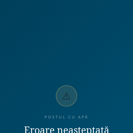
⚠️
POSTUL CU APĂ
Eroare neașteptată