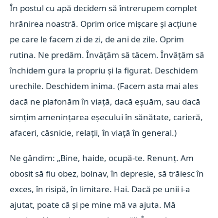
În postul cu apă decidem să întrerupem complet
hrănirea noastră. Oprim orice mișcare și acțiune
pe care le facem zi de zi, de ani de zile. Oprim
rutina. Ne predăm. Învățăm să tăcem. Învățăm să
închidem gura la propriu și la figurat. Deschidem
urechile. Deschidem inima. (Facem asta mai ales
dacă ne plafonăm în viață, dacă eșuăm, sau dacă
simțim amenințarea eșecului în sănătate, carieră,
afaceri, căsnicie, relații, în viață în general.)
Ne gândim: „Bine, haide, ocupă-te. Renunț. Am
obosit să fiu obez, bolnav, în depresie, să trăiesc în
exces, în risipă, în limitare. Hai. Dacă pe unii i-a
ajutat, poate că și pe mine mă va ajuta. Mă