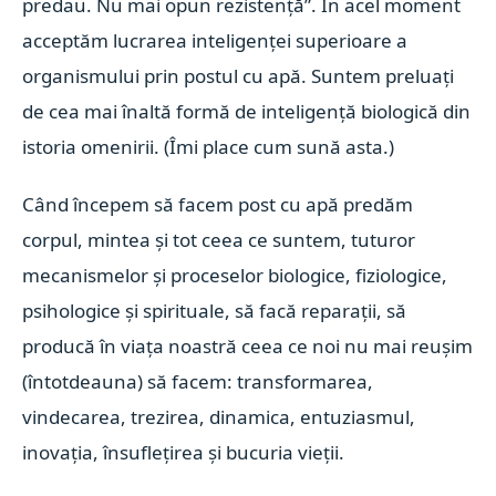
predau. Nu mai opun rezistență”. În acel moment
acceptăm lucrarea inteligenței superioare a
organismului prin postul cu apă. Suntem preluați
de cea mai înaltă formă de inteligență biologică din
istoria omenirii. (Îmi place cum sună asta.)
Când începem să facem post cu apă predăm
corpul, mintea și tot ceea ce suntem, tuturor
mecanismelor și proceselor biologice, fiziologice,
psihologice și spirituale, să facă reparații, să
producă în viața noastră ceea ce noi nu mai reușim
(întotdeauna) să facem: transformarea,
vindecarea, trezirea, dinamica, entuziasmul,
inovația, însuflețirea și bucuria vieții.