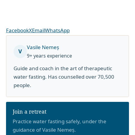
Facebook
X
Email
WhatsApp
Vasile Nemeș
V
9+ years experience
Guide and coach in the art of therapeutic
water fasting. Has counselled over 70,500
people.
Join a retreat
Practice water fasting safely, under the
guidance of Vasile Nemeș.