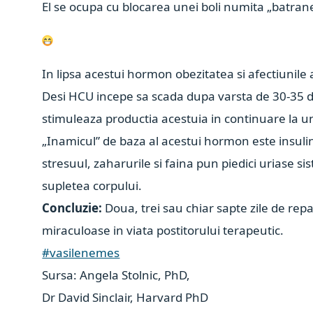
El se ocupa cu blocarea unei boli numita „batran
In lipsa acestui hormon obezitatea si afectiunile 
Desi HCU incepe sa scada dupa varsta de 30-35 de 
stimuleaza productia acestuia in continuare la u
„Inamicul” de baza al acestui hormon este insulin
stresuul, zaharurile si faina pun piedici uriase s
supletea corpului.
Concluzie:
Doua, trei sau chiar sapte zile de rep
miraculoase in viata postitorului terapeutic.
#vasilenemes
Sursa: Angela Stolnic, PhD,
Dr David Sinclair, Harvard PhD