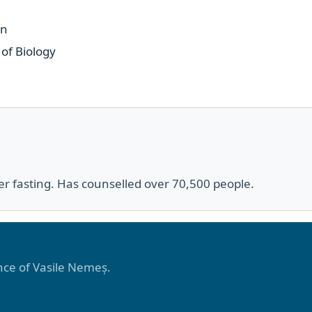
en
 of Biology
er fasting. Has counselled over 70,500 people.
ance of Vasile Nemeș.