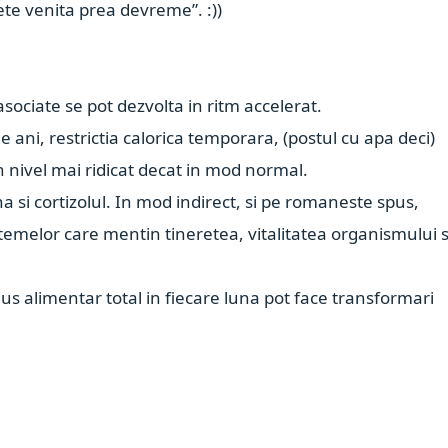
ete venita prea devreme”. :))
asociate se pot dezvolta in ritm accelerat.
ani, restrictia calorica temporara, (postul cu apa deci)
n nivel mai ridicat decat in mod normal.
a si cortizolul. In mod indirect, si pe romaneste spus,
istemelor care mentin tineretea, vitalitatea organismului s
aus alimentar total in fiecare luna pot face transformari