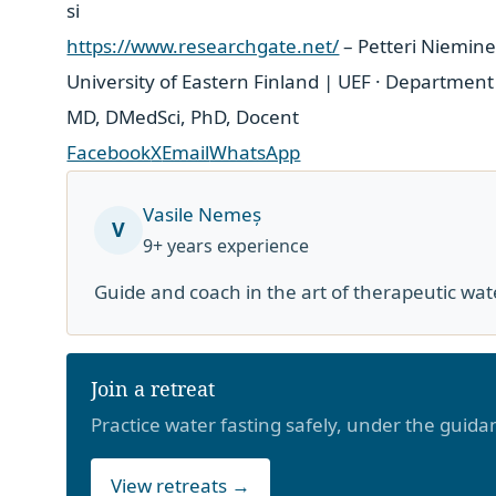
si
https://www.researchgate.net/
– Petteri Niemin
University of Eastern Finland | UEF · Department
MD, DMedSci, PhD, Docent
Facebook
X
Email
WhatsApp
Vasile Nemeș
V
9+ years experience
Guide and coach in the art of therapeutic wat
Join a retreat
Practice water fasting safely, under the guid
View retreats →