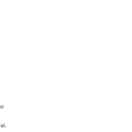
si
al.