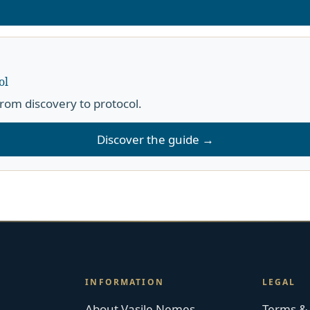
ol
rom discovery to protocol.
Discover the guide →
INFORMATION
LEGAL
About Vasile Nemeș
Terms & 