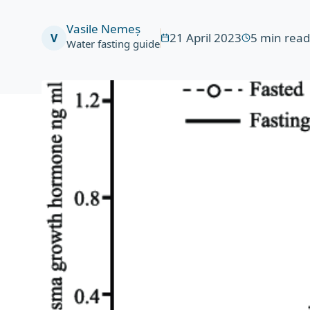
Vasile Nemeș
21 April 2023
5
min rea
V
Water fasting guide