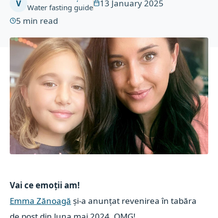
13 January 2025
V
Water fasting guide
5
min read
Vai ce emoții am!
Emma Zănoagă
și-a anunțat revenirea în tabăra
de post din luna mai 2024. OMG!