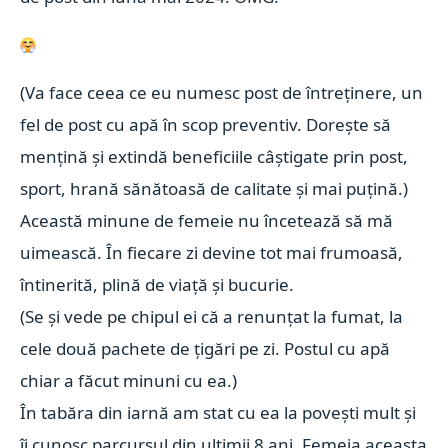
(Va face ceea ce eu numesc post de întreținere, un
fel de post cu apă în scop preventiv. Dorește să
mențină și extindă beneficiile câștigate prin post,
sport, hrană sănătoasă de calitate și mai puțină.)
Această minune de femeie nu încetează să mă
uimească. În fiecare zi devine tot mai frumoasă,
întinerită, plină de viață și bucurie.
(Se și vede pe chipul ei că a renunțat la fumat, la
cele două pachete de țigări pe zi. Postul cu apă
chiar a făcut minuni cu ea.)
În tabăra din iarnă am stat cu ea la povești mult și
îi cunosc parcursul din ultimii 8 ani. Femeia aceasta