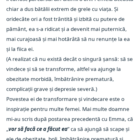
chiar a dus bătălii extrem de grele cu viața. Și
oridecâte ori a fost trântită și izbită cu putere de
pământ, ea s-a ridicat și a devenit mai puternică,
mai curajoasă și mai hotărâtă să nu renunțe la ea
și la fiica ei.
(A realizat că nu există decât o singură șansă: să se
vindece și să se transforme, altfel va ajunge la
obezitate morbidă, îmbătrânire prematură,
complicații grave și depresie severă.)
Povestea ei de transformare și vindecare este o
inspirație pentru multe femei. Mai multe doamne
mi-au scris după postarea precedentă cu Emma, că
„
vor să facă ce a făcut ea
” ca să ajungă să scape și
ele de obezitate, boli, îmbătrânire prematură și