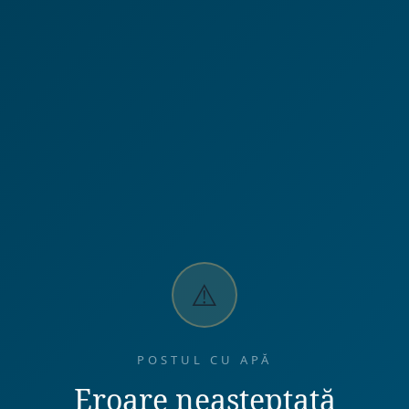
⚠️
POSTUL CU APĂ
Eroare neașteptată