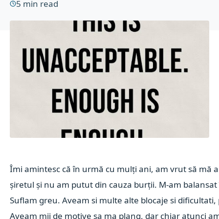
5
min read
Îmi amintesc că în urmă cu mulți ani, am vrut să mă ap
șiretul și nu am putut din cauza burții. M-am balansat 
Suflam greu. Aveam si multe alte blocaje si dificultati
Aveam mii de motive sa ma plang, dar chiar a
tunci am