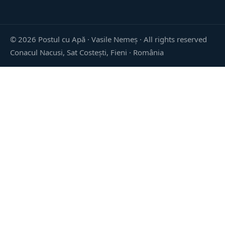
©
2026
Postul cu Apă · Vasile Nemeș ·
All rights reserved
Conacul Nacusi, Sat Costești, Fieni · România