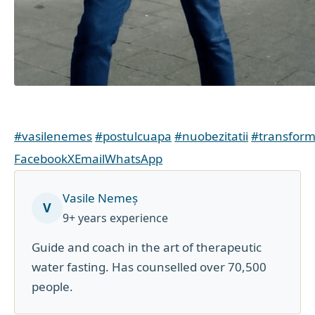
#vasilenemes
#postulcuapa
#nuobezitatii
#transform
Facebook
X
Email
WhatsApp
Vasile Nemeș
V
9+ years experience
Guide and coach in the art of therapeutic
water fasting. Has counselled over 70,500
people.