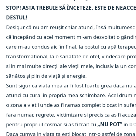
STOP! ASTA TREBUIE SĂ ÎNCETEZE. ESTE DE NEACCE
DESTUL!
Desigur că nu am reușit chiar atunci, însă mulțumes
că începând cu acel moment mi-am dezvoltat o gândire
care m-au condus aici în final, la postul cu apă terapeu
transformational, la o sanatate de otel, vindecare pro
si in mai multe direcții ale vieții mele, inclusiv la un co
sănătos și plin de viață și energie.
Sunt sigur ca viata mea ar fi fost foarte grea daca nu as
atunci cu curaj in propria mea schimbare. Acel drum m-
o zona a vietii unde as fi ramas complet blocat in sufer
fara numar, regrete, victimizare si precis ca as fi acuzat
pentru propriul cosmar si as fi trait cu
„NU POT”
in br
Daca cumva in viata ta esti blocat intr-o astfel de zon