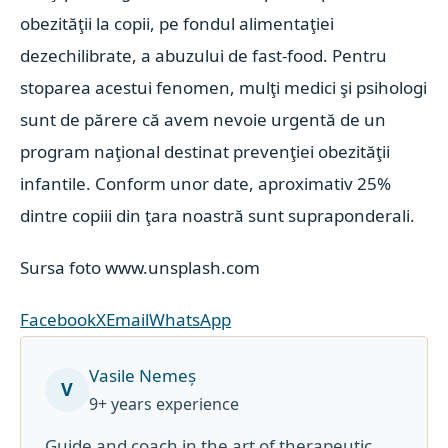
obezităţii la copii, pe fondul alimentaţiei
dezechilibrate, a abuzului de fast-food. Pentru
stoparea acestui fenomen, mulţi medici şi psihologi
sunt de părere că avem nevoie urgentă de un
program naţional destinat prevenţiei obezităţii
infantile. Conform unor date, aproximativ 25%
dintre copiii din ţara noastră sunt supraponderali.
Sursa foto www.unsplash.com
Facebook
X
Email
WhatsApp
Vasile Nemeș
V
9+ years experience
Guide and coach in the art of therapeutic