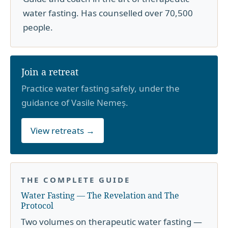
water fasting. Has counselled over 70,500
people.
Join a retreat
Practice water fasting safely, under the
guidance of Vasile Nemeș.
View retreats →
THE COMPLETE GUIDE
Water Fasting — The Revelation and The
Protocol
Two volumes on therapeutic water fasting —