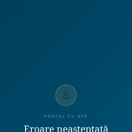
⚠️
POSTUL CU APĂ
Eroare neașteptată