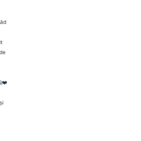
văd
it
 de
❤️
și