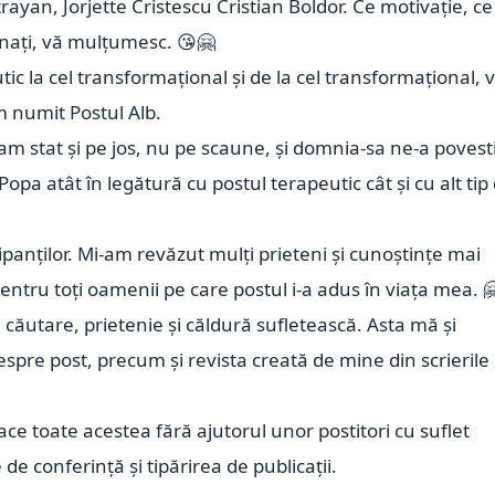
ltrayan
,
Jorjette Cristescu
Cristian Boldor
. Ce motivație, ce
unați, vă mulțumesc. 😘🤗
tic la cel transformațional și de la cel transformațional, 
m numit Postul Alb.
am stat și pe jos, nu pe scaune, și domnia-sa ne-a povest
Popa atât în legătură cu postul terapeutic cât și cu alt tip
cipanților. Mi-am revăzut mulți prieteni și cunoștințe mai
ntru toți oamenii pe care postul i-a adus în viața mea. 
e, căutare, prietenie și căldură sufletească. Asta mă și
espre post, precum și revista creată de mine din scrierile 
face toate acestea fără ajutorul unor postitori cu suflet
 de conferință și tipărirea de publicații.