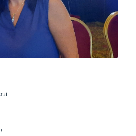
tul
m