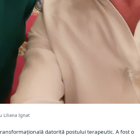
u Liliana Ignat
ransformațională datorită postului terapeutic.
A fost o