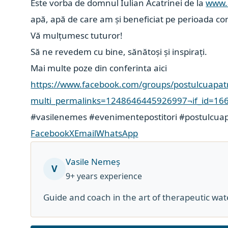
Este vorba de domnul
Iulian Acatrinei
de la
www.
apă, apă de care am și beneficiat pe perioada co
Vă mulțumesc tuturor!
Să ne revedem cu bine, sănătoși și inspirați.
Mai multe poze din conferinta aici
https://www.facebook.com/groups/postulcuapat
multi_permalinks=1248646445926997¬if_id=166
#vasilenemes
#evenimentepostitori
#postulcua
Facebook
X
Email
WhatsApp
Vasile Nemeș
V
9+ years experience
Guide and coach in the art of therapeutic wat