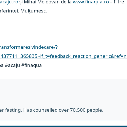
acaju.ro
și
Mihai Moldovan
de la
www.finaqua.ro
– filtre
nferinței. Mulțumesc.
ransformaresivindecare/?
4377111365835¬if_t=feedback_reaction_generic&ref=no
pa
#acaju
#finaqua
er fasting. Has counselled over 70,500 people.