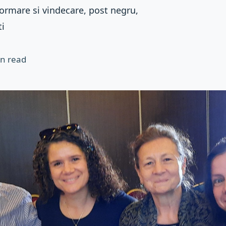
formare si vindecare, post negru,
ti
n read