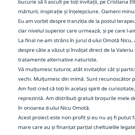
bucurie să îi ascult pe toți invitații, pe
Cristiana E
mărturii, inspirație și înțelepciune. Oameni min
Eu am vorbit despre tranziția de la postul terapeu
clar nivelul superior care urmează, și pe care l-a
La final ne-am strâns în jurul d-ului Omotă Nicu, 
despre câte a văzut și învățat direct de la Valeriu 
tratamente alternative naturiste.
Vă mulțumesc tuturor, atât invitaților cât și parti
vechi. Mulțumesc din inimă. Sunt recunoscător pe
Am fost cred că toți în același spirit de curiozitat
reprezintă.
Am distribuit gratuit broșurile mele d
în onoarea d-ului Nicu Omotă.
Acest proiect este non-profit și eu nu aș fi putut 
mare care au și finanțat parțial cheltuielile legate