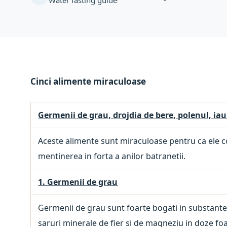
Water fasting guide
Cinci alimente miraculoase
Germenii de grau, drojdia de bere, polenul, iau
Aceste alimente sunt miraculoase pentru ca ele con
mentinerea in forta a anilor batranetii.
1. Germenii de grau
Germenii de grau sunt foarte bogati in substante pr
saruri minerale de fier si de magneziu in doze foa