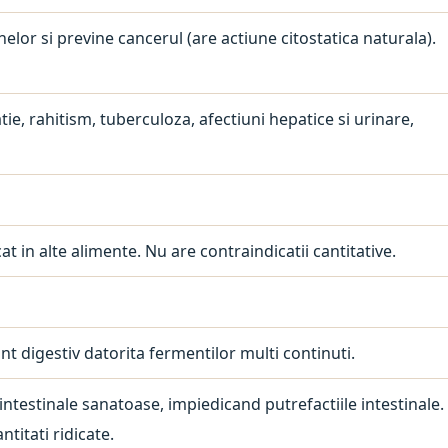
inelor si previne cancerul (are actiune citostatica naturala).
tie, rahitism, tuberculoza, afectiuni hepatice si urinare,
in alte alimente. Nu are contraindicatii cantitative.
ant digestiv datorita fermentilor multi continuti.
e intestinale sanatoase, impiedicand putrefactiile intestinale.
ntitati ridicate.