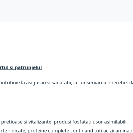
rtul si patrunjelul
tribuie la asigurarea sanatatii, la conservarea tineretii si l
etioase si vitalizante: produsi fosfatati usor asimilabili,
rte ridicate, proteine complete continand toti acizii aminati