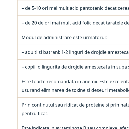
– de 5-10 ori mai mult acid pantotenic decat cerea
– de 20 de ori mai mult acid folic decat taratele d
Modul de administrare este urmatorul:
– adulti si batrani: 1-2 linguri de drojdie amestec
– copii: o lingurita de drojdie amestecata in supa 
Este foarte recomandata in anemii. Este excelenta
usurand eliminarea de toxine si deseuri metaboli
Prin continutul sau ridicat de proteine si prin nat
pentru ficat.
Este indicata in avitaminoze B sau complexe, afe