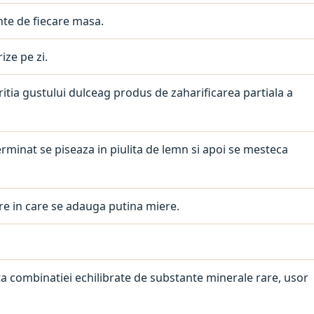
ainte de fiecare masa.
rize pe zi.
itia gustului dulceag produs de zaharificarea partiala a
rminat se piseaza in piulita de lemn si apoi se mesteca
iure in care se adauga putina miere.
a combinatiei echilibrate de substante minerale rare, usor