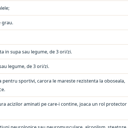
lele;
e grau.
ata in supa sau legume, de 3 ori/zi.
sau legume, de 3 ori/zi.
 pentru sportivi, carora le mareste rezistenta la oboseala,
ce.
ura acizilor aminati pe care-i contine, joaca un rol protector
ctiuni neurologice sau neuromusculare, alcoolism, steatoze