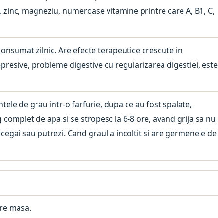
, zinc, magneziu, numeroase vitamine printre care A, B1, C,
consumat zilnic. Are efecte terapeutice crescute in
epresive, probleme digestive cu regularizarea digestiei, este
le de grau intr-o farfurie, dupa ce au fost spalate,
 complet de apa si se stropesc la 6-8 ore, avand grija sa nu
gai sau putrezi. Cand graul a incoltit si are germenele de
care masa.