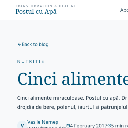
TRANSFORMATION & HEALING
Abo
Postul cu Apă
Back to blog
NUTRITIE
Cinci aliment
Cinci alimente miraculoase. Postul cu apă. Dr
drojdia de bere, polenul, iaurtul si patrunjelul
Vasile Nemeș
4 February 2017
5
min 
V