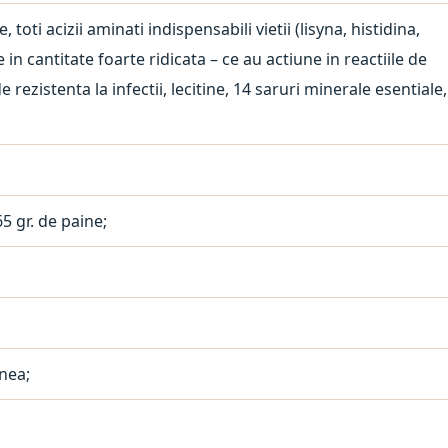
oti acizii aminati indispensabili vietii (lisyna, histidina,
e in cantitate foarte ridicata – ce au actiune in reactiile de
rezistenta la infectii, lecitine, 14 saruri minerale esentiale,
65 gr. de paine;
rnea;