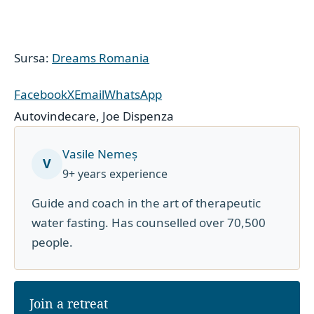
Sursa:
Dreams Romania
Facebook
X
Email
WhatsApp
Autovindecare
,
Joe Dispenza
Vasile Nemeș
V
9+ years experience
Guide and coach in the art of therapeutic
water fasting. Has counselled over 70,500
people.
Join a retreat