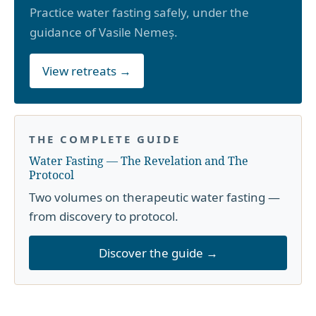
Practice water fasting safely, under the
guidance of Vasile Nemeș.
View retreats →
THE COMPLETE GUIDE
Water Fasting — The Revelation and The
Protocol
Two volumes on therapeutic water fasting —
from discovery to protocol.
Discover the guide →