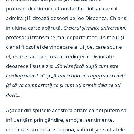
profesorului Dumitru Constantin Dulcan care îl
admiră și îl citează deseori pe Joe Dispenza. Chiar și
în ultima carte apărută,
Creierul și minte universului
,
profesorul transmite mai departe modul simplu și
clar al filozofiei de vindecare a lui Joe, care spune
el, este exact ca și cea a credinței în Divinitate
deoarece Iisus a zis: „
Să vi se facă după cum este
credința voastră
” și „
Atunci când vă rugați să credeți
(și să vă comportați) ca și cum ați primit deja ce ați
dorit
„.
Așadar din spusele acestora aflăm că noi putem să
influențăm prin gândire, emoție, sentimente,
credință și acceptare deplină, viitorul și rezultatele