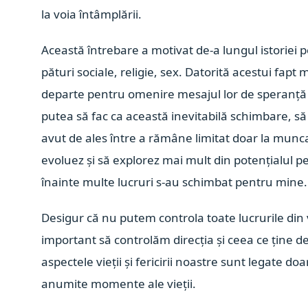
la voia întâmplării.
Această întrebare a motivat de-a lungul istoriei pe
pături sociale, religie, sex. Datorită acestui fapt
departe pentru omenire mesajul lor de speranță ș
putea să fac ca această inevitabilă schimbare, să
avut de ales între a rămâne limitat doar la munca 
evoluez și să explorez mai mult din potențialul pe
înainte multe lucruri s-au schimbat pentru mine
Desigur că nu putem controla toate lucrurile din v
important să controlăm direcția și ceea ce ține 
aspectele vieții și fericirii noastre sunt legate do
anumite momente ale vieții.