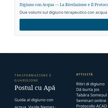
Digiuno con Acqua — La Rivelazione e Il Protoco
Due volumi sul digiuno terapeutico con acqua 
ATTIVITÀ
TRASFORMAZIONE E
GUARIGIONE
Ritiri di digiuno
Postul cu Apă
Dă burta jos
Tabăra Someșul
Guida al digiuno con
Seminari online
Protocollo ACAD
acqua. Vasile Nemeș ·