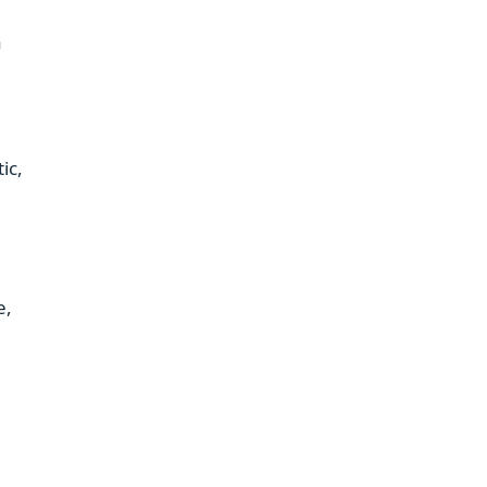
ă
ic,
e,