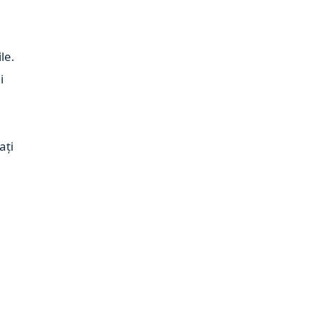
le.
i
ați