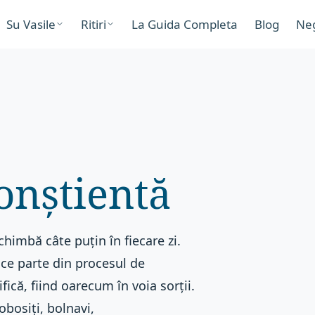
Su Vasile
Ritiri
La Guida Completa
Blog
Ne
onștientă
chimbă câte puțin în fiecare zi.
ace parte din procesul de
fică, fiind oarecum în voia sorții.
obosiți, bolnavi,