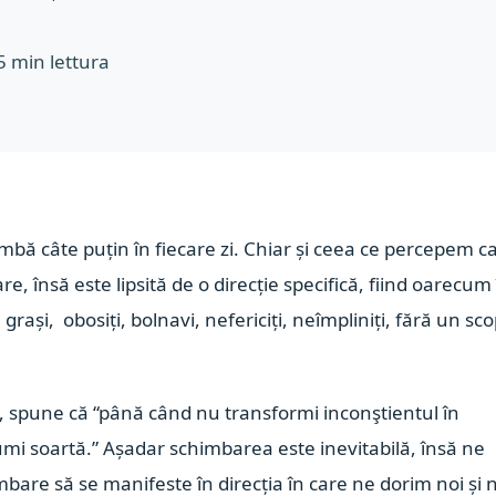
5
min lettura
imbă câte puțin în fiecare zi. Chiar și ceea ce percepem c
, însă este lipsită de o direcție specifică, fiind oarecum
 grași, obosiți, bolnavi, nefericiți, neîmpliniți, fără un sc
e, spune că “până când nu transformi inconştientul în
i numi soartă.” Așadar schimbarea este inevitabilă, însă ne
bare să se manifeste în direcția în care ne dorim noi și 