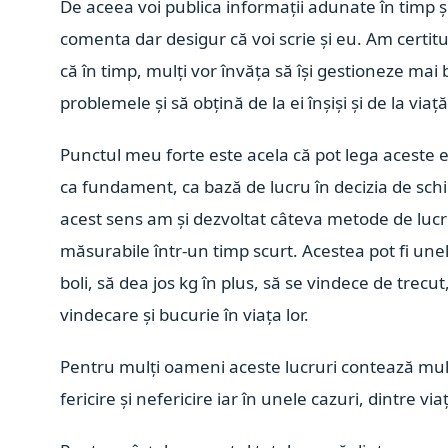
De aceea voi publica informații adunate în timp și 
comenta dar desigur că voi scrie și eu. Am certitu
că în timp, mulți vor învăța să își gestioneze mai 
problemele și să obțină de la ei înșiși și de la via
Punctul meu forte este acela că pot lega aceste 
ca fundament, ca bază de lucru în decizia de schi
acest sens am și dezvoltat câteva metode de lucru
măsurabile într-un timp scurt. Acestea pot fi une
boli, să dea jos kg în plus, să se vindece de trecut,
vindecare și bucurie în viața lor.
Pentru mulți oameni aceste lucruri contează mult,
fericire și nefericire iar în unele cazuri, dintre vi