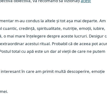
spectivă obiectivă, vă recomand să vizionați
acest
umentar m-au condus la altele și tot așa mai departe. Am
 cuantic, credință, spiritualitate, nutriție, emoții, iubire,
ă, o mai mare înțelegere despre aceste lucruri. Desigur 
 extraordinar acestui ritual. Probabil că de aceea pot ac
. Postul total cu apă este un dar al vieții de care ne putem
interesant în care am primit multă descoperire, emoție
i mei.