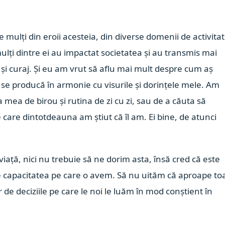
 mulți din eroii acesteia, din diverse domenii de activitat
 mulți dintre ei au impactat societatea și au transmis mai
i curaj. Și eu am vrut să aflu mai mult despre cum aș
 se producă în armonie cu visurile și dorințele mele. Am
mea de birou și rutina de zi cu zi, sau de a căuta să
 care dintotdeauna am știut că îl am. Ei bine, de atunci
.
iață, nici nu trebuie să ne dorim asta, însă cred că este
de capacitatea pe care o avem. Să nu uităm că aproape to
ar de deciziile pe care le noi le luăm în mod conștient în