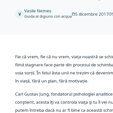
Vasile Nemeș
5 dicembre 2017
V
Guida al digiuno con acqua
Fie că vrem, fie că nu vrem, viața noastră se sch
fiind stagnare face parte din procesul de schimbare
voia sorții. În felul ăsta unii ne trezim că devenim
în viață, fără un plan, fără motivație.
Carl Gustav Jung, fondatorul psihologiei analitic
conştient, acesta îţi va controla viaţa şi tu îl ve
putem întreba dacă nu ar fi bine ca această schim