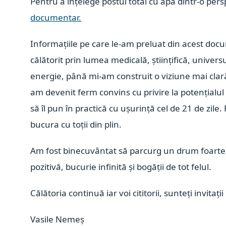
Pentru a înțelege postul total cu apă dintr-o per
documentar.
Informațiile pe care le-am preluat din acest doc
călătorit prin lumea medicală, științifică, universul
energie, până mi-am construit o viziune mai clar
am devenit ferm convins cu privire la potențialul
să îl pun în practică cu ușurință cel de 21 de zile
bucura cu toții din plin.
Am fost binecuvântat să parcurg un drum foarte 
pozitivă, bucurie infinită și bogății de tot felul.
Călătoria continuă iar voi cititorii, sunteți invitați
Vasile Nemeș