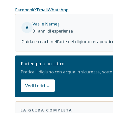
Facebook
X
Email
WhatsApp
Vasile Nemeș
V
9+ anni di esperienza
Guida e coach nell'arte del digiuno terapeuti
Partecipa a un ritiro
Pratica il digiuno con acqua in sicurezza, sott
Vedi i ritiri →
LA GUIDA COMPLETA