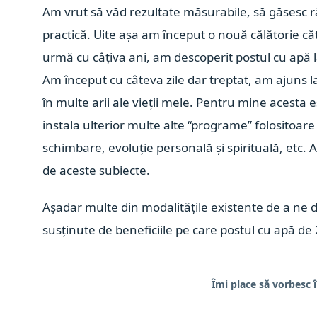
Am vrut să văd rezultate măsurabile, să găsesc ră
practică. Uite așa am început o nouă călătorie că
urmă cu câțiva ani, am descoperit postul cu apă la 
Am început cu câteva zile dar treptat, am ajuns la
în multe arii ale vieții mele. Pentru mine acesta 
instala ulterior multe alte “programe” folositoare 
schimbare, evoluție personală și spirituală, etc. A
de aceste subiecte.
Așadar multe din modalitățile existente de a ne de
susținute de beneficiile pe care postul cu apă de 2
Îmi place să vorbesc în public