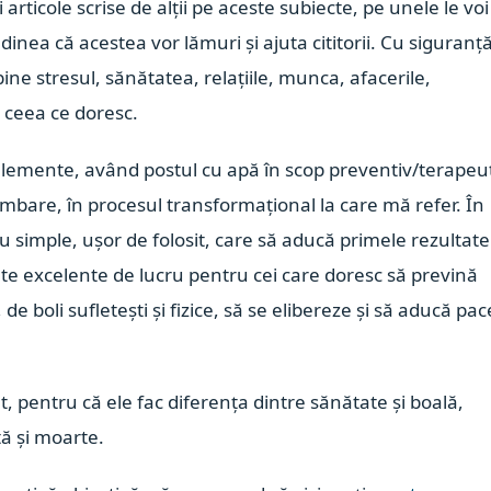
articole scrise de alții pe aceste subiecte, pe unele le voi
dinea că acestea vor lămuri și ajuta cititorii. Cu siguranț
bine stresul, sănătatea, relațiile, munca, afacerile,
ță ceea ce doresc.
elemente, având postul cu apă în scop preventiv/terapeut
mbare, în procesul transformațional la care mă refer. În
 simple, ușor de folosit, care să aducă primele rezultate
lte excelente de lucru pentru cei care doresc să prevină
 de boli sufletești și fizice, să se elibereze și să aducă pac
 pentru că ele fac diferența dintre sănătate și boală,
ață și moarte.