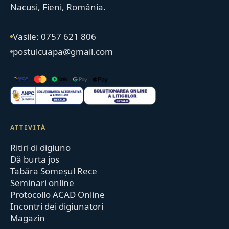
Nacusi, Fieni, România.
Vasile: 0757 621 806
postulcuapa@gmail.com
ATTIVITÀ
Ritiri di digiuno
Dă burta jos
Tabăra Someșul Rece
Seminari online
Protocollo ACAD Online
Incontri dei digiunatori
Magazin