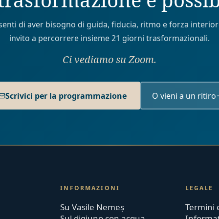
senti di aver bisogno di guida, fiducia, ritmo e forza interiore
invito a percorrere insieme 21 giorni trasformazionali.
Ci vediamo su Zoom.
Scrivici per la programmazione
O vieni a un ritiro
INFORMAZIONI
LEGALE
Su Vasile Nemeș
Termini 
Sul digiuno con acqua
Informat