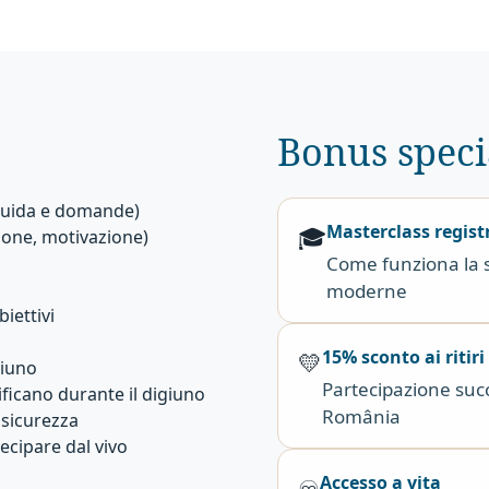
Bonus speci
 guida e domande)
Masterclass regist
🎓
sione, motivazione)
Come funziona la s
moderne
iettivi
15% sconto ai ritiri
💛
giuno
Partecipazione succe
ificano durante il digiuno
România
 sicurezza
ecipare dal vivo
Accesso a vita
♾️