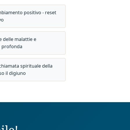
mbiamento positivo - reset
vo
 delle malattie e
g profonda
hiamata spirituale della
o il digiuno
ile!