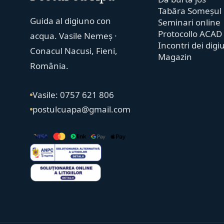
Tabăra Someșul
Guida al digiuno con
Seminari online
Protocollo ACAD
acqua. Vasile Nemeș ·
Incontri dei digi
Conacul Nacusi, Fieni,
Magazin
România.
Vasile: 0757 621 806
postulcuapa@gmail.com