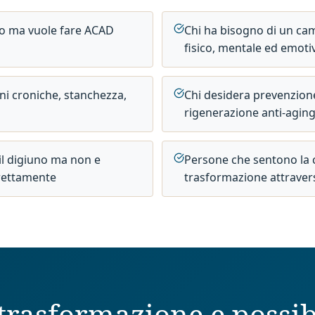
iro ma vuole fare ACAD
Chi ha bisogno di un ca
fisico, mentale ed emoti
i croniche, stanchezza,
Chi desidera prevenzione
rigenerazione anti-agin
 il digiuno ma non e
Persone che sentono la c
rrettamente
trasformazione attravers
trasformazione e possib