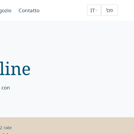
gozio
Contatto
IT
0
I
line
, con
2 rate