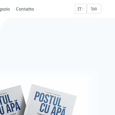
gozio
Contatto
IT
0