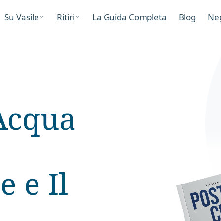
Su Vasile
Ritiri
La Guida Completa
Blog
Ne
Acqua
e e Il