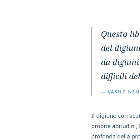
Questo lib
del digiun
da digiuni
difficili de
— VASILE NEM
Il digiuno con acq
proprie abitudini, 
profonda della pr