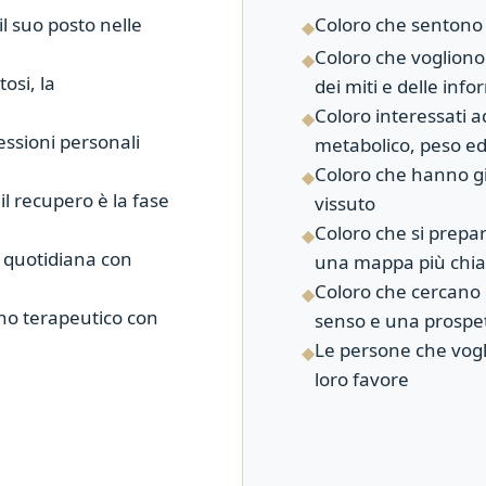
il suo posto nelle
Coloro che sentono
◆
Coloro che vogliono 
◆
osi, la
dei miti e delle in
Coloro interessati ad
◆
lessioni personali
metabolico, peso e
Coloro che hanno gi
◆
l recupero è la fase
vissuto
Coloro che si prepa
◆
a quotidiana con
una mappa più chia
Coloro che cercano
◆
uno terapeutico con
senso e una prospet
Le persone che vogli
◆
loro favore