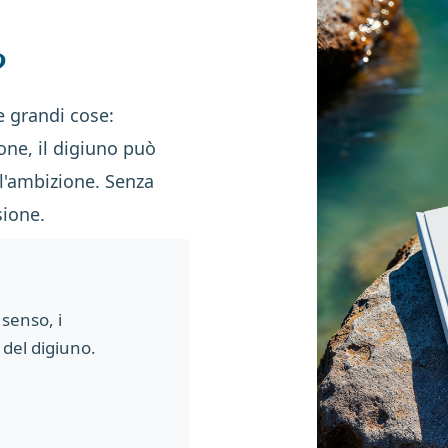
?
e grandi cose:
ne, il digiuno può
ll'ambizione. Senza
sione.
 senso, i
 del digiuno.