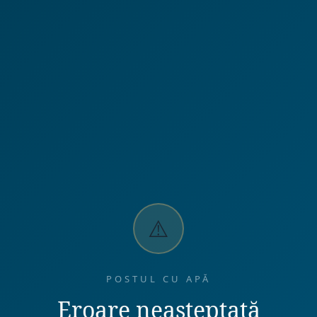
⚠️
POSTUL CU APĂ
Eroare neașteptată