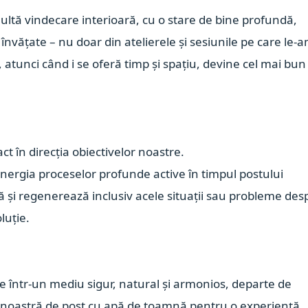
ultă vindecare interioară, cu o stare de bine profundă,
 învățate – nu doar din atelierele și sesiunile pe care le-
, atunci când i se oferă timp și spațiu, devine cel mai bun
t în direcția obiectivelor noastre.
sinergia proceselor profunde active în timpul postului
ră și regenerează inclusiv acele situații sau probleme des
luție.
re într-un mediu sigur, natural și armonios, departe de
ăra noastră de post cu apă de toamnă pentru o experiență