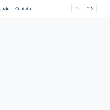
gozio
Contatto
IT
0