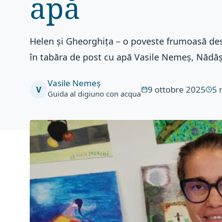
apă
Helen și Gheorghița – o poveste frumoasă de
în tabăra de post cu apă Vasile Nemeș, Nădăș
Vasile Nemeș
9 ottobre 2025
5
V
Guida al digiuno con acqua