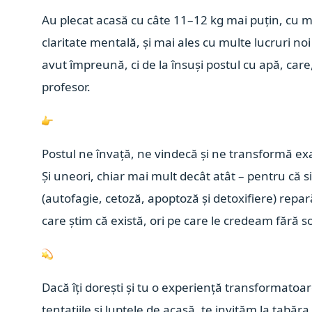
Au plecat acasă cu câte 11–12 kg mai puțin, cu m
claritate mentală, și mai ales cu multe lucruri noi
avut împreună, ci de la însuși postul cu apă, care
profesor.
Postul ne învață, ne vindecă și ne transformă exac
Și uneori, chiar mai mult decât atât – pentru că 
(autofagie, cetoză, apoptoză și detoxifiere) repa
care știm că există, ori pe care le credeam fără so
Dacă îți dorești și tu o experiență transformatoa
tentațiile și luptele de acasă, te invităm la tab