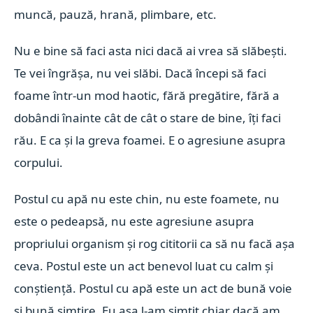
muncă, pauză, hrană, plimbare, etc.
Nu e bine să faci asta nici dacă ai vrea să slăbești.
Te vei îngrășa, nu vei slăbi. Dacă începi să faci
foame într-un mod haotic, fără pregătire, fără a
dobândi înainte cât de cât o stare de bine, îți faci
rău. E ca și la greva foamei. E o agresiune asupra
corpului.
Postul cu apă nu este chin, nu este foamete, nu
este o pedeapsă, nu este agresiune asupra
propriului organism și rog cititorii ca să nu facă așa
ceva. Postul este un act benevol luat cu calm și
conștiență. Postul cu apă este un act de bună voie
și bună simțire. Eu așa l-am simțit chiar dacă am