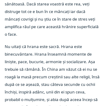
sănătoasă. Dacă starea voastră este rea, veți
distruge tot ce e bun în ce mâncați iar dacă
mâncați covrigi și nu știu ce în stare de stres veți
amplifica răul pe care această hrănire superficială
o face.
Nu uitați că hrana este sacră. Hrana este
binecuvântare. Hrana înseamnă momente de
liniște, pace, bucurie, armonie și socializare. Așa
trebuie să rămână. În China am văzut că ei nu se
roagă la masă precum creștinii sau alte religii, însă
după ce se așează, stau câteva secunde cu ochii
închiși, inspiră adânc, unii din ei spun ceva,
probabil o mulțumire, și abia după aceea încep să