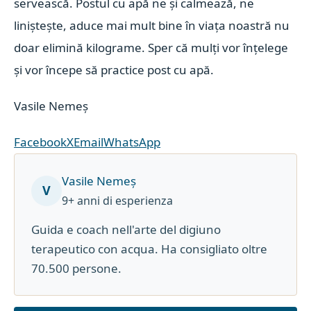
servească. Postul cu apă ne și calmează, ne
liniștește, aduce mai mult bine în viața noastră nu
doar elimină kilograme. Sper că mulți vor înțelege
și vor începe să practice post cu apă.
Vasile Nemeș
Facebook
X
Email
WhatsApp
Vasile Nemeș
V
9+ anni di esperienza
Guida e coach nell'arte del digiuno
terapeutico con acqua. Ha consigliato oltre
70.500 persone.