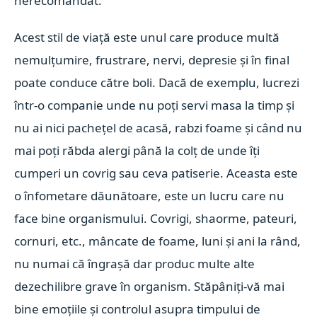
nerecomandat.
Acest stil de viață este unul care produce multă
nemulțumire, frustrare, nervi, depresie și în final
poate conduce către boli. Dacă de exemplu, lucrezi
într-o companie unde nu poți servi masa la timp și
nu ai nici pachețel de acasă, rabzi foame și când nu
mai poți răbda alergi până la colț de unde îți
cumperi un covrig sau ceva patiserie. Aceasta este
o înfometare dăunătoare, este un lucru care nu
face bine organismului. Covrigi, shaorme, pateuri,
cornuri, etc., mâncate de foame, luni și ani la rând,
nu numai că îngrașă dar produc multe alte
dezechilibre grave în organism. Stăpâniți-vă mai
bine emoțiile și controlul asupra timpului de