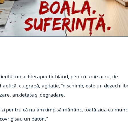
știentă, un act terapeutic blând, pentru unii sacru, de
haotică, cu grabă, agitație, în schimb, este un dezechilib
izare, anxietate și degradare.
de zi pentru că nu am timp să mănânc, toată ziua cu munc
covrig sau un baton.”