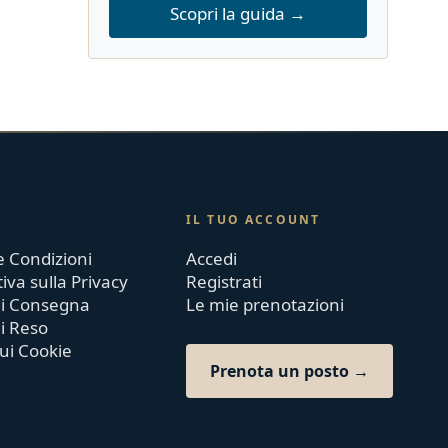
Scopri la guida →
IL TUO ACCOUNT
e Condizioni
Accedi
iva sulla Privacy
Registrati
 di Consegna
Le mie prenotazioni
di Reso
sui Cookie
Prenota un posto →