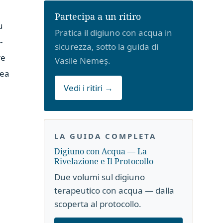
Partecipa a un ritiro
u
Pratica il digiuno con acqua in
-
sicurezza, sotto la guida di
re
Vasile Nemeș.
rea
Vedi i ritiri →
LA GUIDA COMPLETA
Digiuno con Acqua — La
Rivelazione e Il Protocollo
Due volumi sul digiuno
terapeutico con acqua — dalla
scoperta al protocollo.