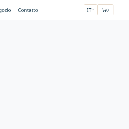
gozio
Contatto
IT
0