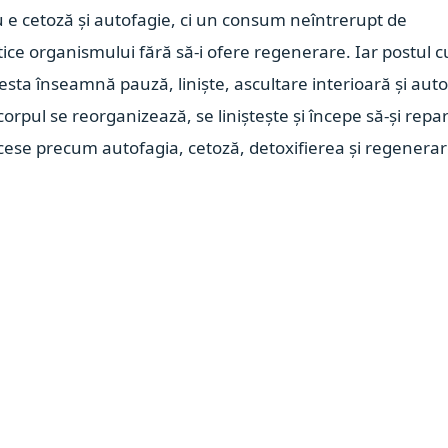
u e cetoză și autofagie, ci un consum neîntrerupt de
tice organismului fără să-i ofere regenerare. Iar postul c
ta înseamnă pauză, liniște, ascultare interioară și auto
orpul se reorganizează, se liniștește și începe să-și repa
ese precum autofagia, cetoză, detoxifierea și regenera