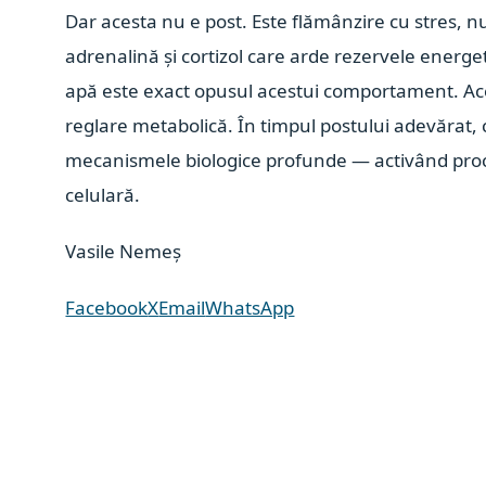
Dar acesta nu e post. Este flămânzire cu stres, n
adrenalină și cortizol care arde rezervele energe
apă este exact opusul acestui comportament. Aces
reglare metabolică. În timpul postului adevărat, c
mecanismele biologice profunde — activând proc
celulară.
Vasile Nemeș
Facebook
X
Email
WhatsApp