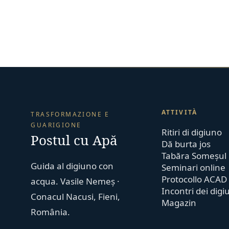
ATTIVITÀ
TRASFORMAZIONE E
GUARIGIONE
Ritiri di digiuno
Postul cu Apă
Dă burta jos
Tabăra Someșul
Guida al digiuno con
Seminari online
Protocollo ACAD
acqua. Vasile Nemeș ·
Incontri dei digi
Conacul Nacusi, Fieni,
Magazin
România.