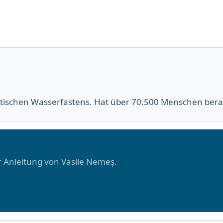
utischen Wasserfastens. Hat über 70.500 Menschen bera
r Anleitung von Vasile Nemeș.