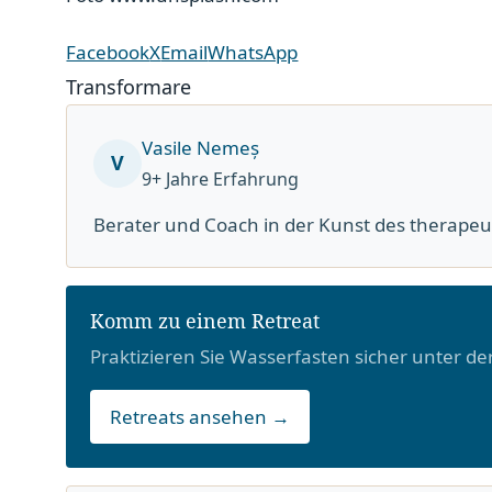
Facebook
X
Email
WhatsApp
Transformare
Vasile Nemeș
V
9+ Jahre Erfahrung
Berater und Coach in der Kunst des therape
Komm zu einem Retreat
Praktizieren Sie Wasserfasten sicher unter de
Retreats ansehen →