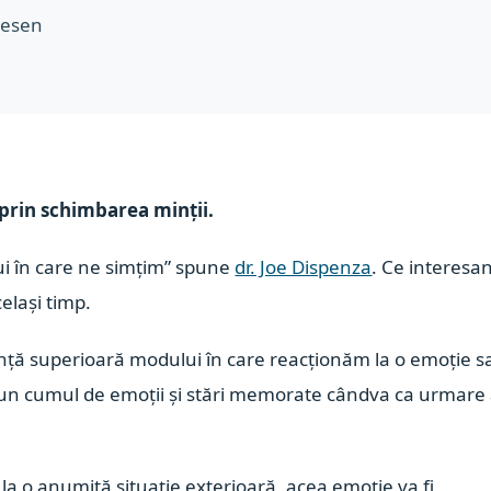
Lesen
 prin schimbarea minții.
i în care ne simțim” spune
dr. Joe Dispenza
. Ce interesa
elași timp.
ță superioară modului în care reacționăm la o emoție s
un cumul de emoții și stări memorate cândva ca urmare
la o anumită situație exterioară, acea emoție va fi