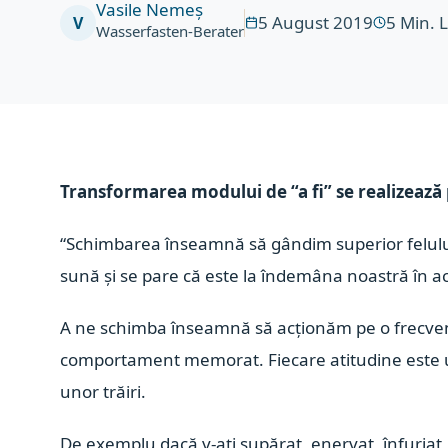
Vasile Nemeș
5 August 2019
5
Min. 
V
Wasserfasten-Berater
Transformarea modului de “a fi” se realizează
“Schimbarea înseamnă să gândim superior felulu
sună și se pare că este la îndemâna noastră în ac
A ne schimba înseamnă să acționăm pe o frecven
comportament memorat. Fiecare atitudine este 
unor trăiri.
De exemplu dacă v-ați supărat, enervat, înfuriat 