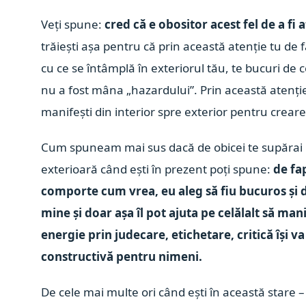
Veți spune:
cred că e obositor acest fel de a fi 
trăiești așa pentru că prin această atenție tu de fap
cu ce se întâmplă în exteriorul tău, te bucuri de c
nu a fost mâna „hazardului”. Prin această atenție 
manifești din interior spre exterior pentru crear
Cum spuneam mai sus dacă de obicei te supărai 
exterioară când ești în prezent poți spune:
de fa
comporte cum vrea, eu aleg să fiu bucuros și de
mine și doar așa îl pot ajuta pe celălalt să ma
energie prin judecare, etichetare, critică își
constructivă pentru nimeni.
De cele mai multe ori când ești în această stare –