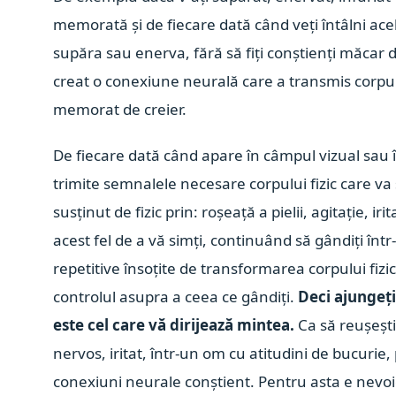
memorată și de fiecare dată când veți întâlni ace
supăra sau enerva, fără să fiți conștienți măcar 
creat o conexiune neurală care a transmis corpul
memorat de creier.
De fiecare dată când apare în câmpul vizual sau în
trimite semnalele necesare corpului fizic care va
susținut de fizic prin: roșeață a pielii, agitație, ir
acest fel de a vă simți, continuând să gândiți într
repetitive însoțite de transformarea corpului fizi
controlul asupra a ceea ce gândiți.
Deci ajungeți
este cel care vă dirijează mintea.
Ca să reușeșt
nervos, iritat, într-un om cu atitudini de bucurie,
conexiuni neurale conștient. Pentru asta e nevoie 