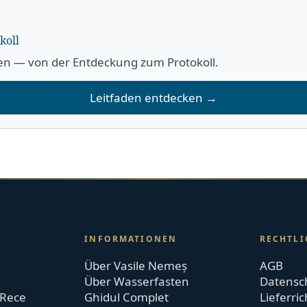
koll
en — von der Entdeckung zum Protokoll.
Leitfaden entdecken →
INFORMATIONEN
RECHTLI
Über Vasile Nemeș
AGB
Über Wasserfasten
Datensch
 Rece
Ghidul Complet
Lieferric