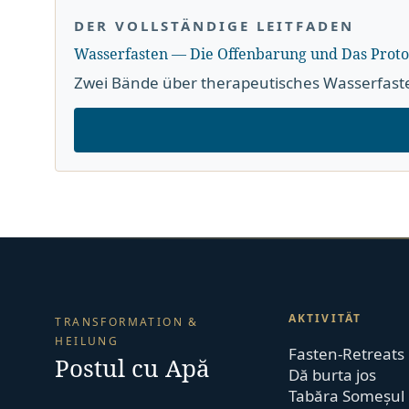
DER VOLLSTÄNDIGE LEITFADEN
Wasserfasten — Die Offenbarung und Das Proto
Zwei Bände über therapeutisches Wasserfast
AKTIVITÄT
TRANSFORMATION &
HEILUNG
Fasten-Retreats
Postul cu Apă
Dă burta jos
Tabăra Someșul