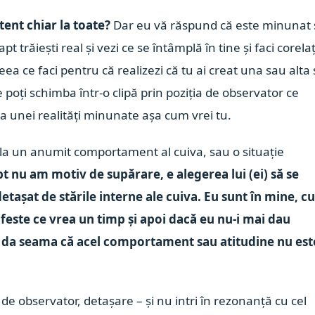
atent chiar la toate?
Dar eu vă răspund că este minunat 
t trăiești real și vezi ce se întâmplă în tine și faci corelaț
eea ce faci pentru că realizezi că tu ai creat una sau alta 
poți schimba într-o clipă prin poziția de observator ce
ea unei realități minunate așa cum vrei tu.
la un anumit comportament al cuiva, sau o situație
pt nu am motiv de supărare, e alegerea lui (ei) să se
tașat de stările interne ale cuiva. Eu sunt în mine, c
nifeste ce vrea un timp și apoi dacă eu nu-i mai dau
 va da seama că acel comportament sau atitudine nu est
 de observator, detașare – și nu intri în rezonanță cu cel