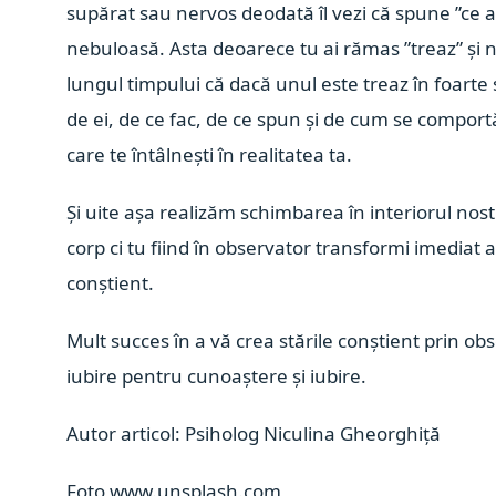
supărat sau nervos deodată îl vezi că spune ”ce am
nebuloasă. Asta deoarece tu ai rămas ”treaz” și n
lungul timpului că dacă unul este treaz în foarte sc
de ei, de ce fac, de ce spun și de cum se comportă. 
care te întâlnești în realitatea ta.
Și uite așa realizăm schimbarea în interiorul nost
corp ci tu fiind în observator transformi imediat 
conștient.
Mult succes în a vă crea stările conștient prin o
iubire pentru cunoaștere și iubire.
Autor articol: Psiholog Niculina Gheorghiță
Foto www.unsplash.com