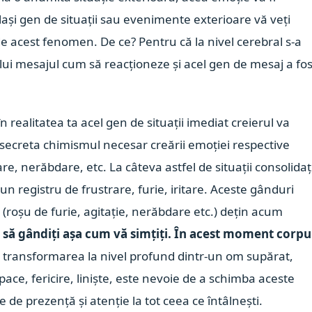
lași gen de situații sau evenimente exterioare vă veți
de acest fenomen. De ce? Pentru că la nivel cerebral s-a
ui mesajul cum să reacționeze și acel gen de mesaj a fos
 realitatea ta acel gen de situații imediat creierul va
 secreta chimismul necesar creării emoției respective
itare, nerăbdare, etc. La câteva astfel de situații consolidaț
-un registru de frustrare, furie, iritare. Aceste gânduri
c (roșu de furie, agitație, nerăbdare etc.) dețin acum
 să gândiți așa cum vă simțiți. În acest moment corpu
i transformarea la nivel profund dintr-un om supărat,
 pace, fericire, liniște, este nevoie de a schimba aceste
de prezență și atenție la tot ceea ce întâlnești.