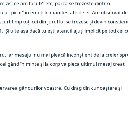
 zis, ce am făcut?” etc, parcă se trezește dintr-o
u ai ”picat” în emoțiile manifestate de el. Am observat de
urt timp toți cei din jurul lui se trezesc și devin conștien
Și uite așa dacă tu ești atent îi ajuți implicit pe toți cei 
ru, iar mesajul nu mai pleacă inconștient de la creier spr
acel gând în minte și la corp va pleca ultimul mesaj creat
bservarea gândurilor voastre.
Cu drag din cunoaștere și