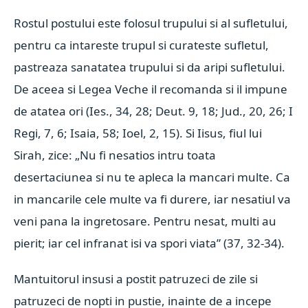
Rostul postului este folosul trupului si al sufletului,
pentru ca intareste trupul si curateste sufletul,
pastreaza sanatatea trupului si da aripi sufletului.
De aceea si Legea Veche il recomanda si il impune
de atatea ori (Ies., 34, 28; Deut. 9, 18; Jud., 20, 26; I
Regi, 7, 6; Isaia, 58; Ioel, 2, 15). Si Iisus, fiul lui
Sirah, zice: „Nu fi nesatios intru toata
desertaciunea si nu te apleca la mancari multe. Ca
in mancarile cele multe va fi durere, iar nesatiul va
veni pana la ingretosare. Pentru nesat, multi au
pierit; iar cel infranat isi va spori viata” (37, 32-34).
Mantuitorul insusi a postit patruzeci de zile si
patruzeci de nopti in pustie, inainte de a incepe