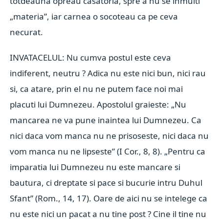
totdeauna opreau casatoria, spre a nu se inmulti
„materia”, iar carnea o socoteau ca pe ceva
necurat.
INVATACELUL: Nu cumva postul este ceva
indiferent, neutru ? Adica nu este nici bun, nici rau
si, ca atare, prin el nu ne putem face noi mai
placuti lui Dumnezeu. Apostolul graieste: „Nu
mancarea ne va pune inaintea lui Dumnezeu. Ca
nici daca vom manca nu ne prisoseste, nici daca nu
vom manca nu ne lipseste” (I Cor., 8, 8). „Pentru ca
imparatia lui Dumnezeu nu este mancare si
bautura, ci dreptate si pace si bucurie intru Duhul
Sfant” (Rom., 14, 17). Oare de aici nu se intelege ca
nu este nici un pacat a nu tine post ? Cine il tine nu