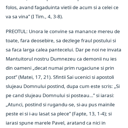
folos, avand fagaduinta vietii de acum si a celei ce
va sa vina” (I Tim., 4, 3-8).
PREOTUL: Unora le convine sa manance mereu de
toate, fara deosebire, sa dezlege fraul postului si
sa faca larga calea pantecelui. Dar pe noi ne invata
Mantuitorul nostru Dumnezeu ca demonii nu ies
din oameni „decat numai prim rugaciune si prin
post” (Matei, 17, 21). Sfintii Sai ucenici si apostoli
slujeau Domnului postind, dupa cum este scris: „Si
pe cand slujeau Domnului si posteau…” si iarasi:
„Atunci, postind si rugandu-se, si-au pus mainile
peste ei si i-au lasat sa plece” (Fapte, 13, 1-4); si
iarasi spune marele Pavel, aratand ca nici in