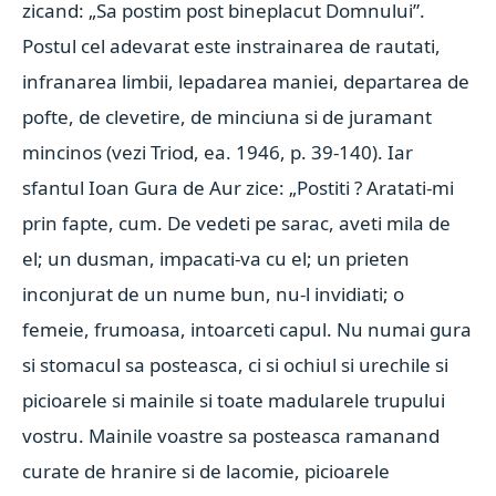
zicand: „Sa postim post bineplacut Domnului”.
Postul cel adevarat este instrainarea de rautati,
infranarea limbii, lepadarea maniei, departarea de
pofte, de clevetire, de minciuna si de juramant
mincinos (vezi Triod, ea. 1946, p. 39-140). Iar
sfantul Ioan Gura de Aur zice: „Postiti ? Aratati-mi
prin fapte, cum. De vedeti pe sarac, aveti mila de
el; un dusman, impacati-va cu el; un prieten
inconjurat de un nume bun, nu-l invidiati; o
femeie, frumoasa, intoarceti capul. Nu numai gura
si stomacul sa posteasca, ci si ochiul si urechile si
picioarele si mainile si toate madularele trupului
vostru. Mainile voastre sa posteasca ramanand
curate de hranire si de lacomie, picioarele