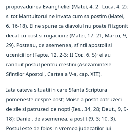
propovaduirea Evangheliei (Matei, 4, 2 , Luca, 4, 2);
si tot Mantuitorul ne invata cum sa postim (Matei,
6, 16-18). El ne spune ca diavolul nu poate fi izgonit
decat cu post si rugaciune (Matei, 17, 21; Marcu, 9,
29). Posteau, de asemenea, sfintii apostoli si
ucenicii lor (Fapte, 12, 2-3; II Cor., 6, 5); ei au
randuit postul pentru crestini (Asezamintele
Sfintilor Apostoli, Cartea a V-a, cap. XIII).
Iata cateva situatii in care Sfanta Scriptura
pomeneste despre post; Moise a postit patruzeci
de zile si patruzeci de nopti (Ies., 34, 28; Deut., 9, 9-
18); Daniel, de asemenea, a postit (9, 3; 10, 3).
Postul este de folos in vremea judecatilor lui