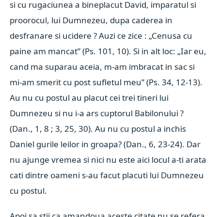
si cu rugaciunea a bineplacut David, imparatul si
proorocul, lui Dumnezeu, dupa caderea in
desfranare si ucidere ? Auzi ce zice : „Cenusa cu
paine am mancat” (Ps. 101, 10). Si in alt loc: „Iar eu,
cand ma suparau aceia, m-am imbracat in sac si
mi-am smerit cu post sufletul meu” (Ps. 34, 12-13).
Au nu cu postul au placut cei trei tineri lui
Dumnezeu si nu i-a ars cuptorul Babilonului ?
(Dan., 1, 8 ; 3, 25, 30). Au nu cu postul a inchis
Daniel gurile leilor in groapa? (Dan., 6, 23-24). Dar
nu ajunge vremea si nici nu este aici locul a-ti arata
cati dintre oameni s-au facut placuti lui Dumnezeu
cu postul.
Apoi sa stii ca amandoua aceste citate nu se refera