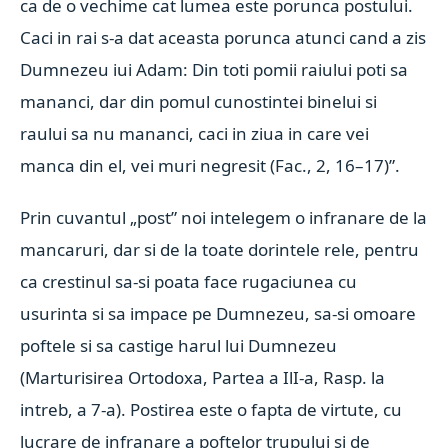
ca de o vechime cat lumea este porunca postului.
Caci in rai s-a dat aceasta porunca atunci cand a zis
Dumnezeu iui Adam: Din toti pomii raiului poti sa
mananci, dar din pomul cunostintei binelui si
raului sa nu mananci, caci in ziua in care vei
manca din el, vei muri negresit (Fac., 2, 16–17)”.
Prin cuvantul „post” noi intelegem o infranare de la
mancaruri, dar si de la toate dorintele rele, pentru
ca crestinul sa-si poata face rugaciunea cu
usurinta si sa impace pe Dumnezeu, sa-si omoare
poftele si sa castige harul lui Dumnezeu
(Marturisirea Ortodoxa, Partea a IlI-a, Rasp. la
intreb, a 7-a). Postirea este o fapta de virtute, cu
lucrare de infranare a poftelor trupului si de