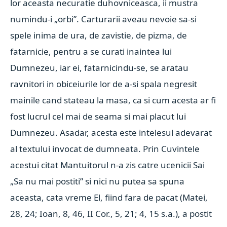
lor aceasta necuratie duhovniceasca, ii mustra
numindu-i „orbi”. Carturarii aveau nevoie sa-si
spele inima de ura, de zavistie, de pizma, de
fatarnicie, pentru a se curati inaintea lui
Dumnezeu, iar ei, fatarnicindu-se, se aratau
ravnitori in obiceiurile lor de a-si spala negresit
mainile cand stateau la masa, ca si cum acesta ar fi
fost lucrul cel mai de seama si mai placut lui
Dumnezeu. Asadar, acesta este intelesul adevarat
al textului invocat de dumneata. Prin Cuvintele
acestui citat Mantuitorul n-a zis catre ucenicii Sai
„Sa nu mai postiti” si nici nu putea sa spuna
aceasta, cata vreme El, fiind fara de pacat (Matei,
28, 24; Ioan, 8, 46, II Cor., 5, 21; 4, 15 s.a.), a postit