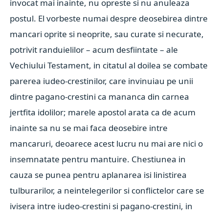
invocat mai inainte, nu opreste si nu anuleaza
postul. El vorbeste numai despre deosebirea dintre
mancari oprite si neoprite, sau curate si necurate,
potrivit randuielilor – acum desfiintate – ale
Vechiului Testament, in citatul al doilea se combate
parerea iudeo-crestinilor, care invinuiau pe unii
dintre pagano-crestini ca mananca din carnea
jertfita idolilor; marele apostol arata ca de acum
inainte sa nu se mai faca deosebire intre
mancaruri, deoarece acest lucru nu mai are nici o
insemnatate pentru mantuire. Chestiunea in
cauza se punea pentru aplanarea isi linistirea
tulburarilor, a neintelegerilor si conflictelor care se
ivisera intre iudeo-crestini si pagano-crestini, in