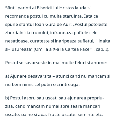
Sfintii parinti ai Bisericii lui Hristos lauda si
recomanda postul cu multa staruinta. Iata ce
spune sfantul Ioan Gura de Aur: „Postul potoleste
zburdalnicia trupului, infraneaza poftele cele
nesatioase, curateste si inaripeaza sufletul, il inalta
si-l usureaza” (Omilia a X-a la Cartea Facerii, cap. I).
Postul se savarseste in mai multe feluri si anume:
a) Ajunare desavarsita – atunci cand nu mancam si
nu bem nimic cel putin o zi intreaga.
b) Postul aspru sau uscat, sau ajunarea propriu-
zisa, cand mancam numai spre seara mancari
uscate: paine si apa, fructe uscate, seminte etc.