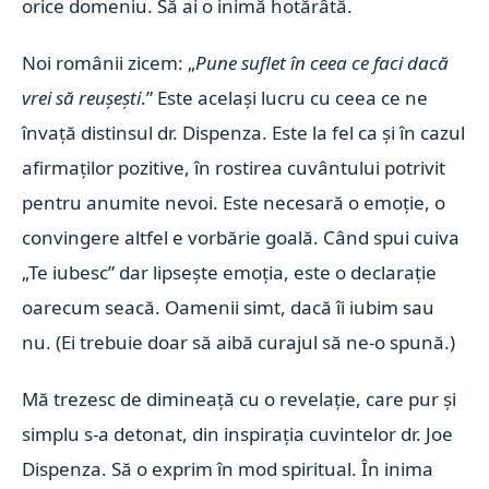
orice domeniu. Să ai o inimă hotărâtă.
Noi românii zicem: „
Pune suflet în ceea ce faci dacă
vrei să reușești
.”
Este același lucru cu ceea ce ne
învață distinsul dr. Dispenza. Este la fel ca și în cazul
afirmaților pozitive, în rostirea cuvântului potrivit
pentru anumite nevoi. Este necesară o emoție, o
convingere altfel e vorbărie goală. Când spui cuiva
„Te iubesc” dar lipsește emoția, este o declarație
oarecum seacă. Oamenii simt, dacă îi iubim sau
nu. (Ei trebuie doar să aibă curajul să ne-o spună.)
Mă trezesc de dimineață cu o revelație, care pur și
simplu s-a detonat, din inspirația cuvintelor dr. Joe
Dispenza. Să o exprim în mod spiritual.
În inima