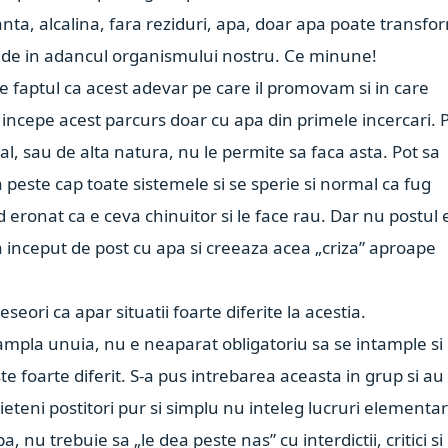
anta, alcalina, fara reziduri, apa, doar apa poate transf
unde in adancul organismului nostru. Ce minune!
e faptul ca acest adevar pe care il promovam si in care
incepe acest parcurs doar cu apa din primele incercari. 
nal, sau de alta natura, nu le permite sa faca asta. Pot sa
a peste cap toate sistemele si se sperie si normal ca fug
 eronat ca e ceva chinuitor si le face rau. Dar nu postul 
a inceput de post cu apa si creeaza acea „criza” aproape
ori ca apar situatii foarte diferite la acestia.
tampla unuia, nu e neaparat obligatoriu sa se intample si
e foarte diferit. S-a pus intrebarea aceasta in grup si au
rieteni postitori pur si simplu nu inteleg lucruri elementa
, nu trebuie sa „le dea peste nas” cu interdictii, critici si