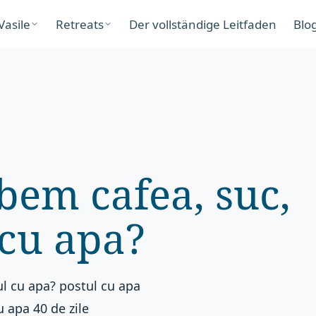
Vasile
Retreats
Der vollständige Leitfaden
Blo
bem cafea, suc,
 cu apa?
ul cu apa? postul cu apa
u apa 40 de zile