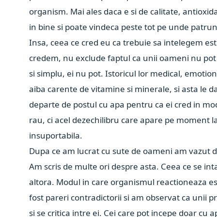
organism. Mai ales daca e si de calitate, antioxid
in bine si poate vindeca peste tot pe unde patr
Insa, ceea ce cred eu ca trebuie sa intelegem est
credem, nu exclude faptul ca unii oameni nu pot 
si simplu, ei nu pot. Istoricul lor medical, emotio
aiba carente de vitamine si minerale, si asta le d
departe de postul cu apa pentru ca ei cred in mod
rau, ci acel dezechilibru care apare pe moment l
insuportabila.
Dupa ce am lucrat cu sute de oameni am vazut dese
Am scris de multe ori despre asta. Ceea ce se in
altora. Modul in care organismul reactioneaza est
fost pareri contradictorii si am observat ca unii p
si se critica intre ei. C
ei care pot incepe doar cu apa