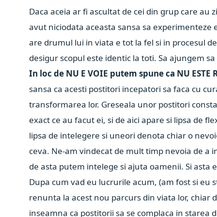
Daca aceia ar fi ascultat de cei din grup care au zi
avut niciodata aceasta sansa sa experimenteze e
are drumul lui in viata e tot la fel si in procesul 
desigur scopul este identic la toti. Sa ajungem sa
In loc de NU E VOIE putem spune ca NU ESTE
sansa ca acesti postitori incepatori sa faca cu cur
transformarea lor. Greseala unor postitori consta in
exact ce au facut ei, si de aici apare si lipsa de fl
lipsa de intelegere si uneori denota chiar o nevo
ceva. Ne-am vindecat de mult timp nevoia de a i
de asta putem intelege si ajuta oamenii. Si asta
Dupa cum vad eu lucrurile acum, (am fost si eu st
renunta la acest nou parcurs din viata lor, chiar 
inseamna ca postitorii sa se complaca in starea d