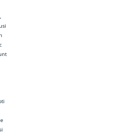
a
,
usi
in
c
sunt
e
oti
de
si