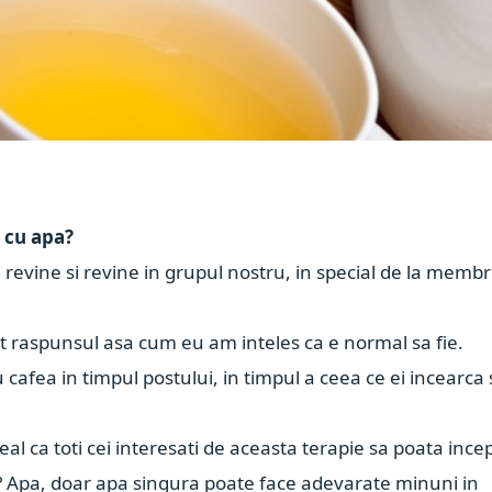
l cu apa?
e revine si revine in grupul nostru, in special de la membr
lat raspunsul asa cum eu am inteles ca e normal sa fie.
cafea in timpul postului, in timpul a ceea ce ei incearca 
eal ca toti cei interesati de aceasta terapie sa poata ince
a? Apa, doar apa singura poate face adevarate minuni in