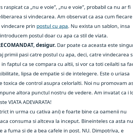
s raspicat ca „nu e voie”, „nu e voie”, probabil ca nu ar fi
liberarea si vindecarea. Am observat ca asa cum fiecare
de vindecare prin
postul cu apa
. Nu exista un sablon, insa
 introducem postul doar cu apa ca stil de viata.
 RECOMANDAT, desigur.
Dar poate ca aceasta este singu
aj primii pasi catre postul cu apa, deci, catre vindecarea s
 faptul ca se compara cu altii, si vor ca toti ceilalti sa fa
exibilitate, lipsa de empatie si de intelegere. Este o uriasa
ie toxica de control asupra celorlalti. Noi nu promovam a
mpune altora punctul nostru de vedere. Am invatat ca i l
 este VIATA ADEVARATA!
rict in urma cu cativa ani) e foarte bine ca oamenii nu
daca consuma si altceva la inceput. Bineinteles ca asta n
e a fuma si de a bea cafele in post. NU. Dimpotriva, e