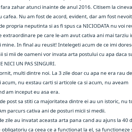
ara zahar atunci inainte de anul 2016. Citisem la cinev
u cafea. Nu am fost de acord, evident, dar am fost nevoit
de propria neputinta si as fi spus ca NICIODATA nu voi re
e extraordinare pe care le-am avut cativa ani mai tarziu 
a si mine. In final au reusit! Intelegeti acum de ce imi dores
ii si mii de oameni vor invata arta postului cu apa daca 
FACE NICI UN PAS SINGURI.
nit, multi dintre noi. La 3 zile doar cu apa ne era rau d
si acum, nu exstau carti si articole ca si acum, nu aveam
Cand am inceput eu asa era.
de post sa stiti ca majoritatea dintre ei au un istoric, nu t
Am parcurs cativa ani de posturi micii si medii.
ani de zile au invatat aceasta arta pana cand au ajuns la 40 
 obligatoriu ca ceea ce a functionat la el, sa functioneze 