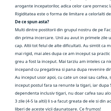
arogante incepatorilor, adica celor care pornesc 
Rigiditatea este o forma de limitare a celorlalti de
De ce spun asta?
Multi dintre postitorii din grupul nostru de pe F
din prima incercare. Unii au avut in primele zile u
cap. Altii tot felul de alte dificultati. Au simtit
mai rigid, mai ales dupa ce am inceput sa practic
greu a fost la inceput. Mai tarziu am inteles ca 
incepand cu pregatirea si pana dupa revenire di
Au inceput usor apoi, cu cate un ceai sau cafea, s
inceput postul fara sa renunte la tigari, iar dupa 
dependenta inclusiv tigari, nu doar cafea sau alco
3 zile (4-5 la altii) li s-a facut greata de ele si d
liberi de aceste vicii daunatoare. Ce frumos!