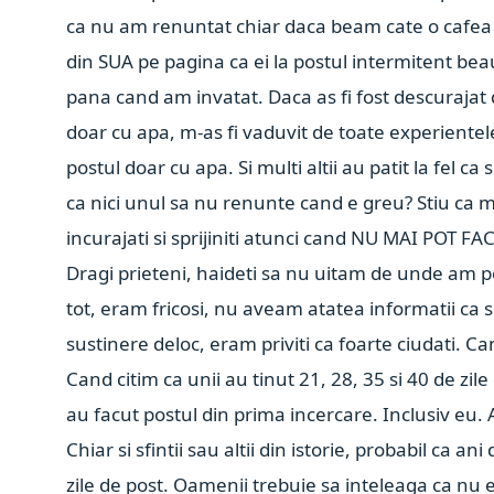
ca nu am renuntat chiar daca beam cate o cafea f
din SUA pe pagina ca ei la postul intermitent bea
pana cand am invatat. Daca as fi fost descurajat 
doar cu apa, m-as fi vaduvit de toate experientel
postul doar cu apa. Si multi altii au patit la fel c
ca nici unul sa nu renunte cand e greu? Stiu ca m
incurajati si sprijiniti atunci cand NU MAI POT 
Dragi prieteni, haideti sa nu uitam de unde am por
tot, eram fricosi, nu aveam atatea informatii ca 
sustinere deloc, eram priviti ca foarte ciudati. 
Cand citim ca unii au tinut 21, 28, 35 si 40 de zile 
au facut postul din prima incercare. Inclusiv eu. 
Chiar si sfintii sau altii din istorie, probabil ca 
zile de post. Oamenii trebuie sa inteleaga ca nu e