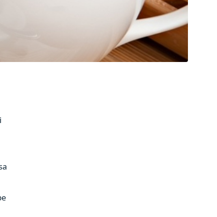
i
sa
pe