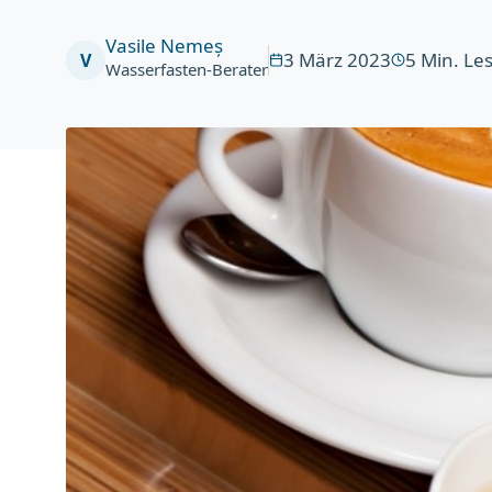
Vasile Nemeș
3 März 2023
5
Min. Le
V
Wasserfasten-Berater