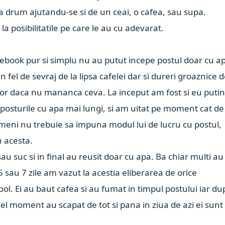
la drum ajutandu-se si de un ceai, o cafea, sau supa.
 la posibilitatile pe care le au cu adevarat.
acebook pur si simplu nu au putut incepe postul doar cu a
n fel de sevraj de la lipsa cafelei dar si dureri groaznice 
 ca mor daca nu mananca ceva. La inceput am fost si eu puti
 posturile cu apa mai lungi, si am uitat pe moment cat de
nimeni nu trebuie sa impuna modul lui de lucru cu postul,
n acesta.
au suc si in final au reusit doar cu apa. Ba chiar multi au
5 sau 7 zile am vazut la acestia eliberarea de orice
ol. Ei au baut cafea si au fumat in timpul postului iar du
in acel moment au scapat de tot si pana in ziua de azi ei sunt