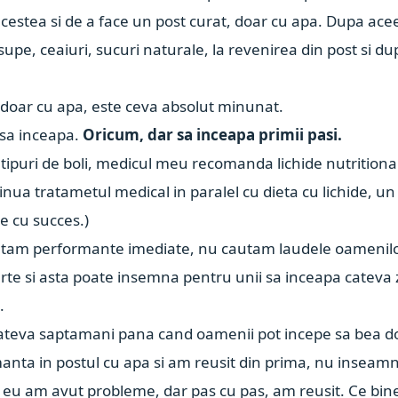
acestea si de a face un post curat, doar cu apa. Dupa ace
i supe, ceaiuri, sucuri naturale, la revenirea din post si d
 doar cu apa, este ceva absolut minunat.
 sa inceapa.
Oricum, dar sa inceapa primii pasi.
tipuri de boli, medicul meu recomanda lichide nutritiona
inua tratametul medical in paralel cu dieta cu lichide, un 
e cu succes.)
autam performante imediate, nu cautam laudele oamenilo
parte si asta poate insemna pentru unii sa inceapa cateva 
.
 cateva saptamani pana cand oamenii pot incepe sa bea d
manta in postul cu apa si am reusit din prima, nu inseam
t, si eu am avut probleme, dar pas cu pas, am reusit. Ce bin