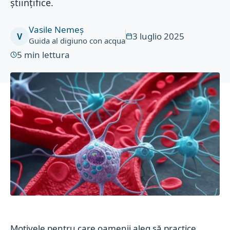
științifice.
Vasile Nemeș
3 luglio 2025
V
Guida al digiuno con acqua
5
min lettura
Motivele pentru care oamenii aleg să practice