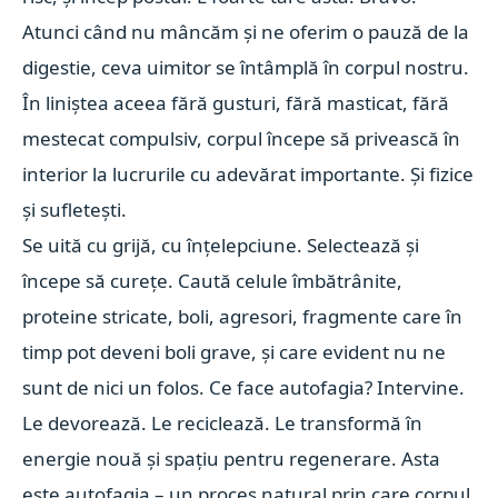
Atunci când nu mâncăm și ne oferim o pauză de la
digestie, ceva uimitor se întâmplă în corpul nostru.
În liniștea aceea fără gusturi, fără masticat, fără
mestecat compulsiv, corpul începe să privească în
interior la lucrurile cu adevărat importante. Și fizice
și sufletești.
Se uită cu grijă, cu înțelepciune. Selectează și
începe să curețe. Caută celule îmbătrânite,
proteine stricate, boli, agresori, fragmente care în
timp pot deveni boli grave, și care evident nu ne
sunt de nici un folos. Ce face autofagia? Intervine.
Le devorează. Le reciclează. Le transformă în
energie nouă și spațiu pentru regenerare. Asta
este autofagia – un proces natural prin care corpul