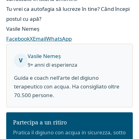
Tu vrei ca autofagia să lucreze în tine? Când începi
postul cu apă?
Vasile Nemeș
Facebook
X
Email
WhatsApp
Vasile Nemeș
V
9+ anni di esperienza
Guida e coach nell'arte del digiuno
terapeutico con acqua. Ha consigliato oltre
70.500 persone.
Partecipa a un ritiro
Pratica il digiuno con acqua in sicurezza, sotto