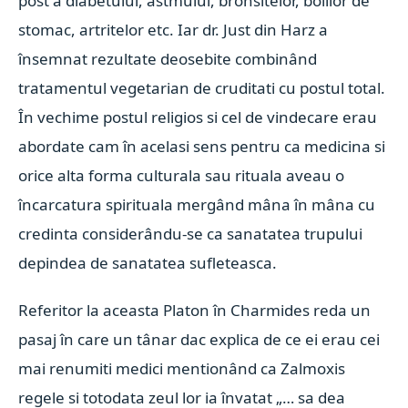
post a diabetului, astmului, bronsitelor, bolilor de
stomac, artritelor etc. Iar dr. Just din Harz a
însemnat rezultate deosebite combinând
tratamentul vegetarian de cruditati cu postul total.
În vechime postul religios si cel de vindecare erau
abordate cam în acelasi sens pentru ca medicina si
orice alta forma culturala sau rituala aveau o
încarcatura spirituala mergând mâna în mâna cu
credinta considerându-se ca sanatatea trupului
depindea de sanatatea sufleteasca.
Referitor la aceasta Platon în Charmides reda un
pasaj în care un tânar dac explica de ce ei erau cei
mai renumiti medici mentionând ca Zalmoxis
regele si totodata zeul lor ia învatat „… sa dea