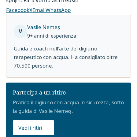
sprijin. Fara voi nu as fi reusit!
Facebook
X
Email
WhatsApp
Vasile Nemeș
V
9+ anni di esperienza
Guida e coach nell'arte del digiuno
terapeutico con acqua. Ha consigliato oltre
70.500 persone.
Partecipa a un ritiro
Pratica il digiuno con acqua in sicurezza, sotto
la guida di Vasile Nemeș.
Vedi i ritiri →