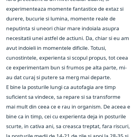
experimenteaza momente fantastice de extaz si
durere, bucurie si lumina, momente reale de
neputinta si uneori chiar mare indoiala asupra
necesitatii unei astfel de actiuni. Da, chiar si eu am
avut indoieli in momentele dificile. Totusi,
cunostintele, experienta si scopul propus, tot ceea
ce experimentam bun si frumos pe alta parte, mi-
au dat curaj si putere sa merg mai departe.
E bine la posturile lungi ca autofagia are timp
suficient sa vindece, sa repare si sa transforme
mai mult din ceea ce e rau in organism. De aceea e
bine ca in timp, cei cu experienta deja in posturile
scurte, in cativa ani, sa creasca treptat, fara riscuri,
la posturile medii de 14-21 de zile si apoi la 28-35 si