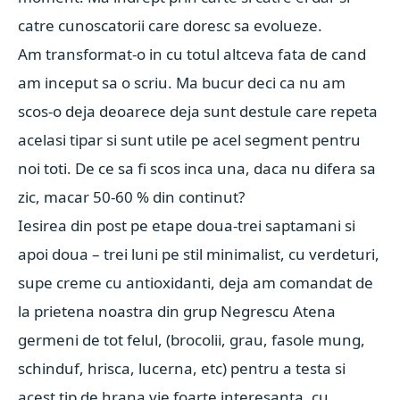
catre cunoscatorii care doresc sa evolueze.
Am transformat-o in cu totul altceva fata de cand
am inceput sa o scriu. Ma bucur deci ca nu am
scos-o deja deoarece deja sunt destule care repeta
acelasi tipar si sunt utile pe acel segment pentru
noi toti. De ce sa fi scos inca una, daca nu difera sa
zic, macar 50-60 % din continut?
Iesirea din post pe etape doua-trei saptamani si
apoi doua – trei luni pe stil minimalist, cu verdeturi,
supe creme cu antioxidanti, deja am comandat de
la prietena noastra din grup
Negrescu Atena
germeni de tot felul, (brocolii, grau, fasole mung,
schinduf, hrisca, lucerna, etc) pentru a testa si
acest tip de hrana vie foarte interesanta, cu