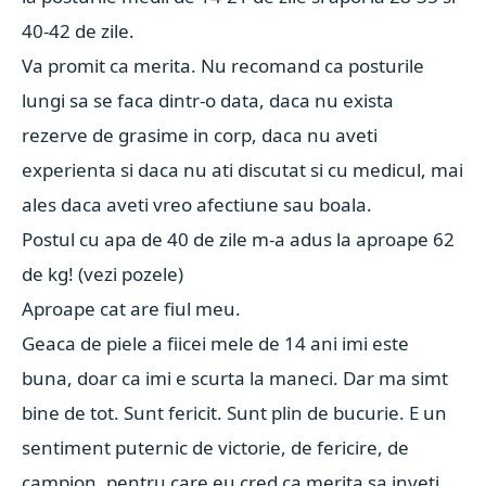
40-42 de zile.
Va promit ca merita. Nu recomand ca posturile
lungi sa se faca dintr-o data, daca nu exista
rezerve de grasime in corp, daca nu aveti
experienta si daca nu ati discutat si cu medicul, mai
ales daca aveti vreo afectiune sau boala.
Postul cu apa de 40 de zile m-a adus la aproape 62
de kg! (vezi pozele)
Aproape cat are fiul meu.
Geaca de piele a fiicei mele de 14 ani imi este
buna, doar ca imi e scurta la maneci. Dar m
a simt
bine de tot. Sunt fericit. Sunt plin de bucurie.
E un
sentiment puternic de victorie, de fericire, de
campion, pentru care eu cred ca merita sa inveti