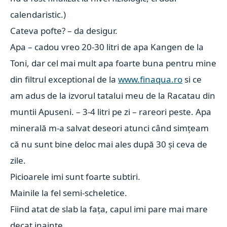
calendaristic.)
Cateva pofte? – da desigur.
Apa – cadou vreo 20-30 litri de apa Kangen de la
Toni, dar cel mai mult apa foarte buna pentru mine
din filtrul exceptional de la
www.finaqua.ro
si ce
am adus de la izvorul tatalui meu de la Racatau din
muntii Apuseni. – 3-4 litri pe zi – rareori peste. Apa
minerală m-a salvat deseori atunci când simțeam
că nu sunt bine deloc mai ales după 30 și ceva de
zile.
Picioarele imi sunt foarte subtiri.
Mainile la fel semi-scheletice.
Fiind atat de slab la fața, capul imi pare mai mare
decat inainte.