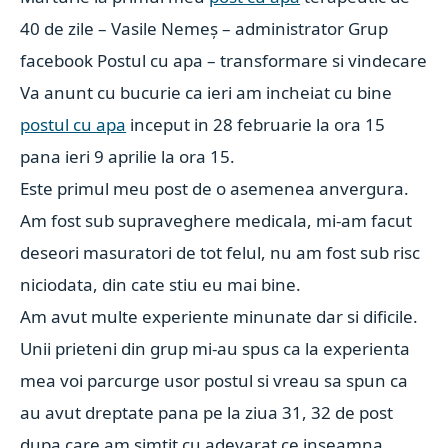
40 de zile – Vasile Nemeș – administrator Grup
facebook Postul cu apa – transformare si vindecare
Va anunt cu bucurie ca ieri am incheiat cu bine
postul cu apa
inceput in 28 februarie la ora 15
pana ieri 9 aprilie la ora 15.
Este primul meu post de o asemenea anvergura.
Am fost sub supraveghere medicala, mi-am facut
deseori masuratori de tot felul, nu am fost sub risc
niciodata, din cate stiu eu mai bine.
Am avut multe experiente minunate dar si dificile.
Unii prieteni din grup mi-au spus ca la experienta
mea voi parcurge usor postul si vreau sa spun ca
au avut dreptate pana pe la ziua 31, 32 de post
dupa care am simtit cu adevarat ce inseamna