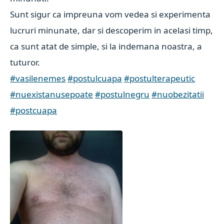
Sunt sigur ca impreuna vom vedea si experimenta
lucruri minunate, dar si descoperim in acelasi timp,
ca sunt atat de simple, si la indemana noastra, a
tuturor.
#vasilenemes
#postulcuapa
#postulterapeutic
#nuexistanusepoate
#postulnegru
#nuobezitatii
#postcuapa