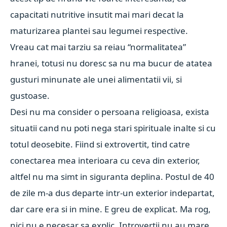
capacitati nutritive insutit mai mari decat la
maturizarea plantei sau legumei respective.
Vreau cat mai tarziu sa reiau “normalitatea”
hranei, totusi nu doresc sa nu ma bucur de atatea
gusturi minunate ale unei alimentatii vii, si
gustoase.
Desi nu ma consider o persoana religioasa, exista
situatii cand nu poti nega stari spirituale inalte si cu
totul deosebite. Fiind si extrovertit, tind catre
conectarea mea interioara cu ceva din exterior,
altfel nu ma simt in siguranta deplina. Postul de 40
de zile m-a dus departe intr-un exterior indepartat,
dar care era si in mine. E greu de explicat. Ma rog,
nici nu e necesar sa explic. Introvertii nu au mare