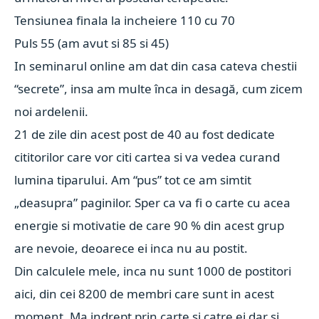
Tensiunea finala la incheiere 110 cu 70
Puls 55 (am avut si 85 si 45)
In seminarul online am dat din casa cateva chestii
“secrete”, insa am multe înca in desagă, cum zicem
noi ardelenii.
21 de zile din acest post de 40 au fost dedicate
cititorilor care vor citi cartea si va vedea curand
lumina tiparului. Am “pus” tot ce am simtit
„deasupra” paginilor. Sper ca va fi o carte cu acea
energie si motivatie de care 90 % din acest grup
are nevoie, deoarece ei inca nu au postit.
Din calculele mele, inca nu sunt 1000 de postitori
aici, din cei 8200 de membri care sunt in acest
moment. Ma indrept prin carte si catre ei dar si