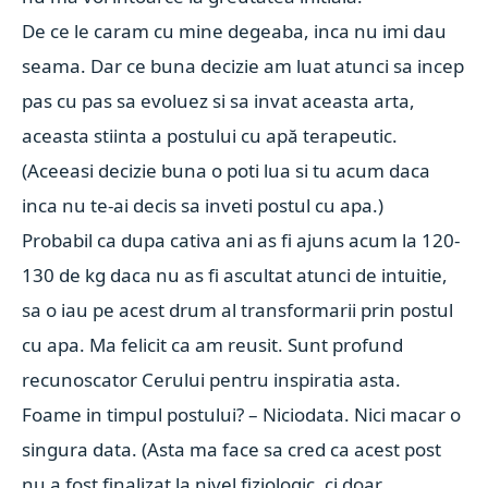
De ce le caram cu mine degeaba, inca nu imi dau
seama. Dar ce buna decizie am luat atunci sa incep
pas cu pas sa evoluez si sa invat aceasta arta,
aceasta stiinta a postului cu apă terapeutic.
(Aceeasi decizie buna o poti lua si tu acum daca
inca nu te-ai decis sa inveti postul cu apa.)
Probabil ca dupa cativa ani as fi ajuns acum la 120-
130 de kg daca nu as fi ascultat atunci de intuitie,
sa o iau pe acest drum al transformarii prin postul
cu apa. Ma felicit ca am reusit. Sunt profund
recunoscator Cerului pentru inspiratia asta.
Foame in timpul postului? – Niciodata. Nici macar o
singura data. (Asta ma face sa cred ca acest post
nu a fost finalizat la nivel fiziologic, ci doar