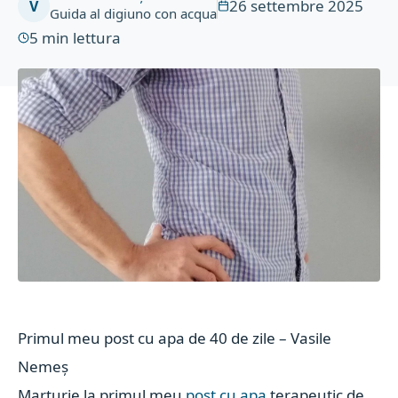
26 settembre 2025
V
Guida al digiuno con acqua
5
min lettura
Primul meu post cu apa de 40 de zile – Vasile
Nemeș
Marturie la primul meu
post cu apa
terapeutic de