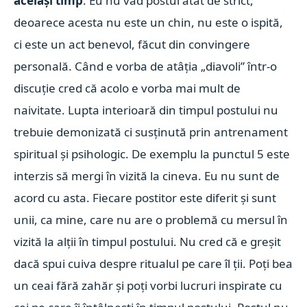
același timp
. Eu nu văd postul atât de strict,
deoarece acesta nu este un chin, nu este o ispită,
ci este un act benevol, făcut din convingere
personală. Când e vorba de atâția „diavoli” într-o
discuție cred că acolo e vorba mai mult de
naivitate. Lupta interioară din timpul postului nu
trebuie demonizată ci susținută prin antrenament
spiritual și psihologic. De exemplu la punctul 5 este
interzis să mergi în vizită la cineva. Eu nu sunt de
acord cu asta. Fiecare postitor este diferit și sunt
unii, ca mine, care nu are o problemă cu mersul în
vizită la alții în timpul postului. Nu cred că e greșit
dacă spui cuiva despre ritualul pe care îl ții. Poți bea
un ceai fără zahăr și poți vorbi lucruri inspirate cu