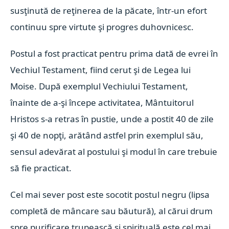
susţinută de reţinerea de la păcate, într-un efort
continuu spre virtute şi progres duhovnicesc.
Postul a fost practicat pentru prima dată de evrei în
Vechiul Testament, fiind cerut şi de Legea lui
Moise. După exemplul Vechiului Testament,
înainte de a-şi începe activitatea, Mântuitorul
Hristos s-a retras în pustie, unde a postit 40 de zile
şi 40 de nopţi, arătând astfel prin exemplul său,
sensul adevărat al postului şi modul în care trebuie
să fie practicat.
Cel mai sever post este socotit postul negru (lipsa
completă de mâncare sau băutură), al cărui drum
spre purificare trupească şi spirituală este cel mai