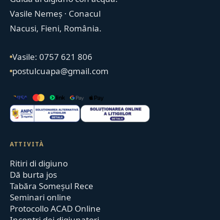
Vasile Nemeș · Conacul
Nacusi, Fieni, România.
Vasile: 0757 621 806
postulcuapa@gmail.com
ATTIVITÀ
Ritiri di digiuno
Dă burta jos
Tabăra Someșul Rece
Seminari online
Protocollo ACAD Online
Incontri dei digiunatori