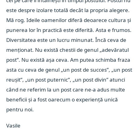
cei pe care îi întâlnești în timpul postului. Postul nu
este despre izolare totală decât la propria alegere.
Mă rog. Ideile oamenilor diferă deoarece cultura și
punerea lor în practică este diferită. Asta e frumos.
Diversitatea este un lucru minunat. Încă ceva de
menționat. Nu există chestii de genul „adevăratul
post”. Nu există așa ceva. Am putea schimba fraza
asta cu ceva de genul „un post de succes”, „un post
reușit”, „un post puternic”, „un post divin” atunci
când ne referim la un post care ne-a adus multe
beneficii și a fost oarecum o experiență unică
pentru noi.
Vasile