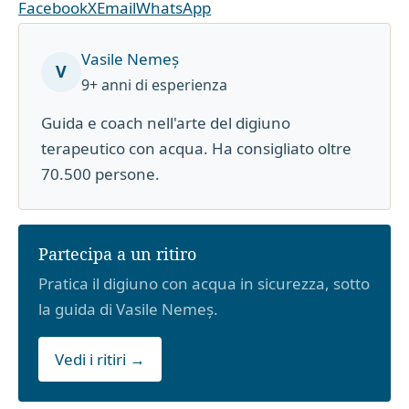
Facebook
X
Email
WhatsApp
Vasile Nemeș
V
9+ anni di esperienza
Guida e coach nell'arte del digiuno
terapeutico con acqua. Ha consigliato oltre
70.500 persone.
Partecipa a un ritiro
Pratica il digiuno con acqua in sicurezza, sotto
la guida di Vasile Nemeș.
Vedi i ritiri →