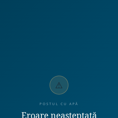
⚠️
POSTUL CU APĂ
Eroare neașteptată