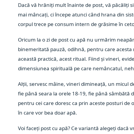
Dacă vă hrăniți mult înainte de post, vă păcăliți
mai mâncați, ci începe atunci când hrana din sis
corpul trece pe consum intern de grăsime în ceto
Oricum la o zi de post cu apă nu urmărim neapăra
binemeritată pauză, odihnă, pentru care acesta
această practică, acest ritual. Fiind și vineri, e
dimensiunea spirituală pe care nemâncatul, nehr
Alții, servesc mâine, vineri dimineață, un micul 
fie până seara la orele 18-19, fie până sâmbătă d
pentru cei care doresc ca prin aceste posturi de o
în care vor bea doar apă.
Voi faceți post cu apă? Ce variantă alegeți dacă vr