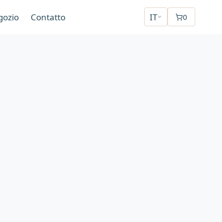
gozio
Contatto
IT
0