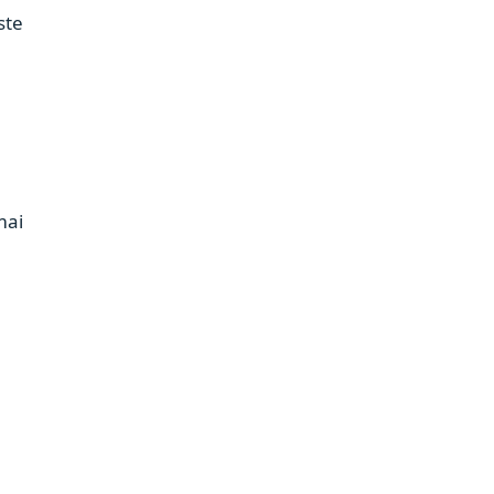
ste
mai