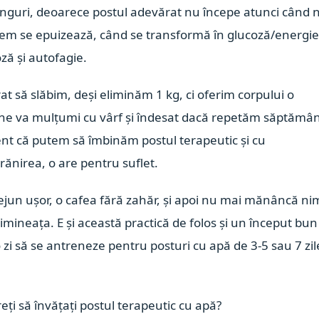
 singuri, deoarece postul adevărat nu începe atunci când 
tem se epuizează, când se transformă în glucoză/energie
ză și autofagie.
t să slăbim, deși eliminăm 1 kg, ci oferim corpului o
 ne va mulțumi cu vârf și îndesat dacă repetăm săptămâ
vident că putem să îmbinăm postul terapeutic și cu
ănirea, o are pentru suflet.
dejun ușor, o cafea fără zahăr, și apoi nu mai mănâncă ni
imineața. E și această practică de folos și un început bun
 zi să se antreneze pentru posturi cu apă de 3-5 sau 7 zil
eți să învățați postul terapeutic cu apă?