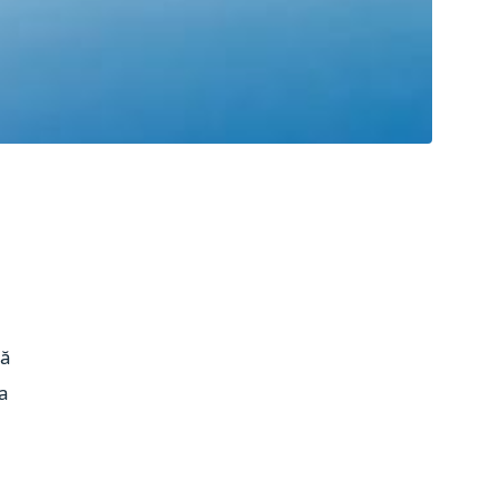
să
ua