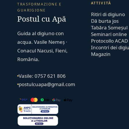
ATTIVITÀ
TRASFORMAZIONE E
GUARIGIONE
Ritiri di digiuno
Postul cu Apă
Dă burta jos
Tabăra Someșul
Guida al digiuno con
Seminari online
Protocollo ACAD
acqua. Vasile Nemeș ·
Incontri dei digi
Conacul Nacusi, Fieni,
Magazin
România.
Vasile: 0757 621 806
postulcuapa@gmail.com