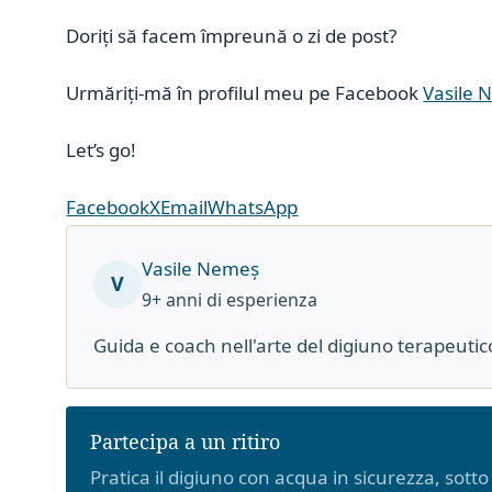
Doriți să facem împreună o zi de post?
Urmăriți-mă în profilul meu pe Facebook
Vasile 
Let’s go!
Facebook
X
Email
WhatsApp
Vasile Nemeș
V
9+ anni di esperienza
Guida e coach nell'arte del digiuno terapeuti
Partecipa a un ritiro
Pratica il digiuno con acqua in sicurezza, sott