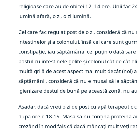
religioase care au de obicei 12, 14 ore. Unii fac
lumină afară, o zi, o zi lumină.
Cei care fac regulat post de o zi, consideră că nu
intestinelor și a colonului, însă cei care sunt gu
constipație, iau săptămânal cel puțin o dată sare
postul cu intestinele golite și colonul cât de cât e
multă grijă de acest aspect mai mult decât (noi) 
săptămânii, consideră că nu e musai să ia săptă
igienizare destul de bună pe această zonă, nu au 
Așadar, dacă vreți o zi de post cu apă terapeutic 
după orele 18-19. Masa să nu conțină proteină anim
crezând în mod fals că dacă mâncați mult veți rez