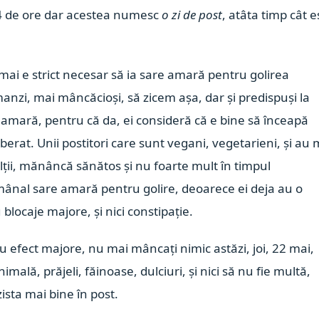
 24 de ore dar acestea numesc
o zi de post
, atâta timp cât e
 mai e strict necesar să ia sare amară pentru golirea
rmanzi, mai mâncăcioși, să zicem așa, dar și predispuși la
 amară, pentru că da, ei consideră că e bine să înceapă
liberat. Unii postitori care sunt vegani, vegetarieni, și au 
alții, mănâncă sănătos și nu foarte mult în timpul
mânal sare amară pentru golire, deoarece ei deja au o
blocaje majore, și nici constipație.
cu efect majore, nu mai mâncați nimic astăzi, joi, 22 mai,
ală, prăjeli, făinoase, dulciuri, și nici să nu fie multă,
ista mai bine în post.