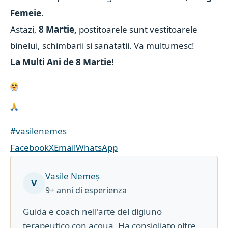
Femeie
.
Astazi,
8 Martie,
postitoarele sunt vestitoarele
binelui, schimbarii si sanatatii. Va multumesc!
La Multi Ani de 8 Martie!
#vasilenemes
Facebook
X
Email
WhatsApp
Vasile Nemeș
V
9+ anni di esperienza
Guida e coach nell'arte del digiuno
terapeutico con acqua. Ha consigliato oltre