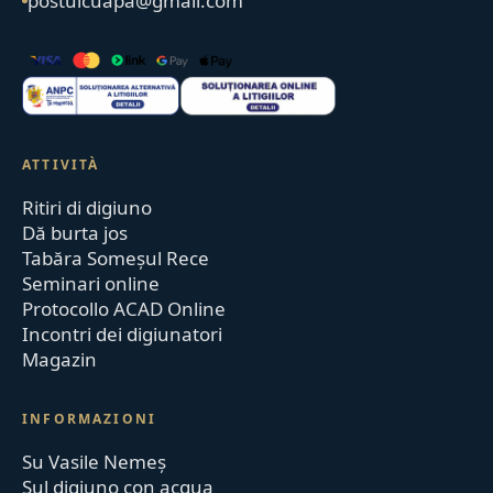
postulcuapa@gmail.com
ATTIVITÀ
Ritiri di digiuno
Dă burta jos
Tabăra Someșul Rece
Seminari online
Protocollo ACAD Online
Incontri dei digiunatori
Magazin
INFORMAZIONI
Su Vasile Nemeș
Sul digiuno con acqua