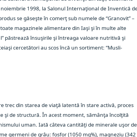
noiembrie 1998, la Salonul Internaţional de Inventică de
t produs se găseşte în comerţ sub numele de “Granovit” –
toate magazinele alimentare din Iaşi şi în multe alte
ul” păstrează însuşirile şi întreaga valoare nutritivă şi
eiaşi cercetători au scos încă un sortiment: “Musli-
e trec din starea de viaţă latentă în stare activă, proces
e şi de structură. În acest moment, sămânţa încolţită
ismului uman. Iată câteva cantităţi de minerale uşor d
rame germeni de grâu: fosfor (1050 mg%), magneziu (342