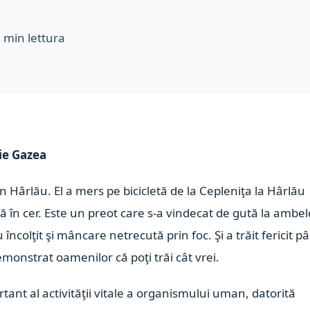
5
min lettura
ie Gazea
in Hârlău. El a mers pe bicicletă de la Cepleniţa la Hârlău
 în cer. Este un preot care s-a vindecat de gută la ambel
 încolţit şi mâncare netrecută prin foc. Şi a trăit fericit p
monstrat oamenilor că poţi trăi cât vrei.
tant al activităţii vitale a organismului uman, datorită