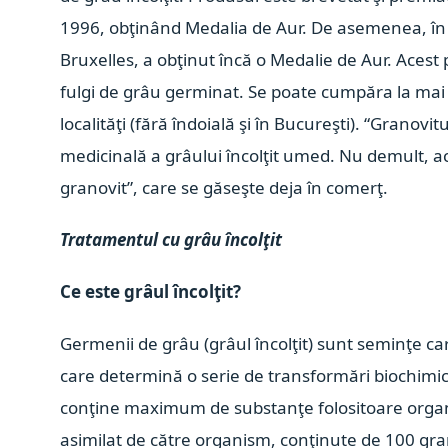
1996, obţinând Medalia de Aur. De asemenea, în 
Bruxelles, a obţinut încă o Medalie de Aur. Aces
fulgi de grâu germinat. Se poate cumpăra la mai 
localităţi (fără îndoială şi în Bucureşti). “Granovit
medicinală a grâului încolţit umed. Nu demult, ac
granovit”, care se găseşte deja în comerţ.
Tratamentul cu grâu încolţit
Ce este grâul încolţit?
Germenii de grâu (grâul încolţit) sunt seminţe car
care determină o serie de transformări biochimic
conţine maximum de substanţe folositoare organ
asimilat de către organism, conţinute de 100 g