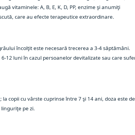
gă vitaminele: A, B, E, K, D, PP, enzime şi anumiţi
scută, care au efecte terapeutice extraordinare.
râului încolţit este necesară trecerea a 3-4 săptămâni.
i 6-12 luni în cazul persoanelor devitalizate sau care sufe
; la copii cu vârste cuprinse între 7 şi 14 ani, doza este de
 linguriţe pe zi.