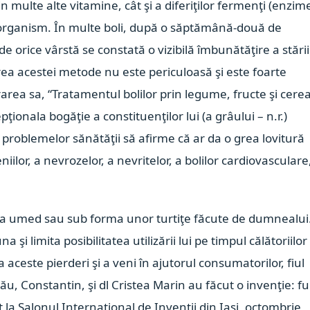
n multe alte vitamine, cât şi a diferiţilor fermenţi (enzim
 organism. În multe boli, după o săptămână-două de
e orice vârstă se constată o vizibilă îmbunătăţire a stări
rea acestei metode nu este periculoasă şi este foarte
rarea sa, “Tratamentul bolilor prin legume, fructe şi cerea
pţionala bogăţie a constituenţilor lui (a grâului – n.r.)
 problemelor sănătăţii să afirme că ar da o grea lovitură
iilor, a nevrozelor, a nevritelor, a bolilor cardiovasculare
nsuma umed sau sub forma unor turtiţe făcute de dumnealui
 şi limita posibilitatea utilizării lui pe timpul călătoriilor
ra aceste pierderi şi a veni în ajutorul consumatorilor, fiul
u, Constantin, şi dl Cristea Marin au făcut o invenţie: fu
t la Salonul Internaţional de Invenţii din Iaşi, octombrie