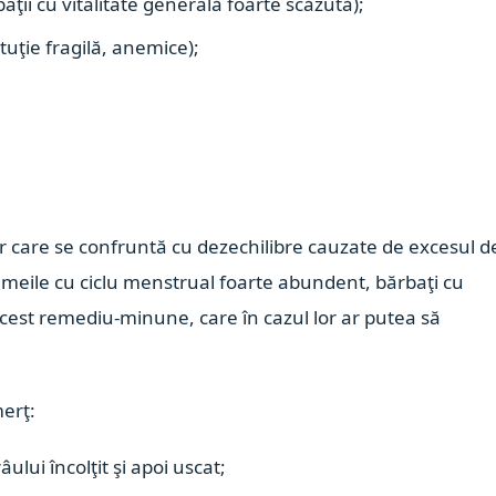
aţii cu vitalitate generală foarte scăzută);
uţie fragilă, anemice);
r care se confruntă cu dezechilibre cauzate de excesul d
meile cu ciclu menstrual foarte abundent, bărbaţi cu
cest remediu-minune, care în cazul lor ar putea să
erţ:
lui încolţit şi apoi uscat;