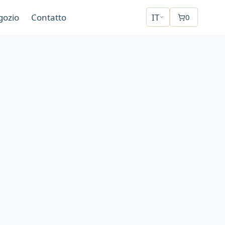
gozio
Contatto
IT
0