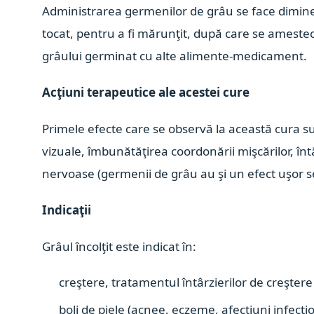
Administrarea germenilor de grâu se face diminea
tocat, pentru a fi mărunţit, după care se amestec
grâului germinat cu alte alimente-medicament.
Acţiuni terapeutice ale acestei cure
Primele efecte care se observă la această cura su
vizuale, îmbunătăţirea coordonării mişcărilor, întăr
nervoase (germenii de grâu au şi un efect uşor sed
Indicaţii
Grâul încolţit este indicat în:
creştere, tratamentul întârzierilor de creştere 
boli de piele (acnee, eczeme, afecţiuni infecţi