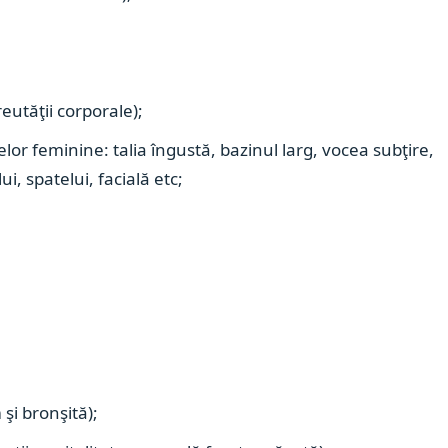
eutăţii corporale);
lor feminine: talia îngustă, bazinul larg, vocea subţire,
i, spatelui, facială etc;
 şi bronşită);