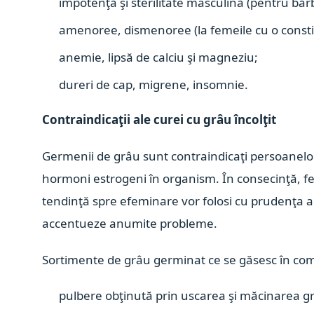
impotenţă şi sterilitate masculină (pentru bărb
amenoree, dismenoree (la femeile cu o constit
anemie, lipsă de calciu şi magneziu;
dureri de cap, migrene, insomnie.
Contraindicaţii ale curei cu grâu încolţit
Germenii de grâu sunt contraindicaţi persoanelo
hormoni estrogeni în organism. În consecinţă, fe
tendinţă spre efeminare vor folosi cu prudenţa a
accentueze anumite probleme.
Sortimente de grâu germinat ce se găsesc în com
pulbere obţinută prin uscarea şi măcinarea grâu