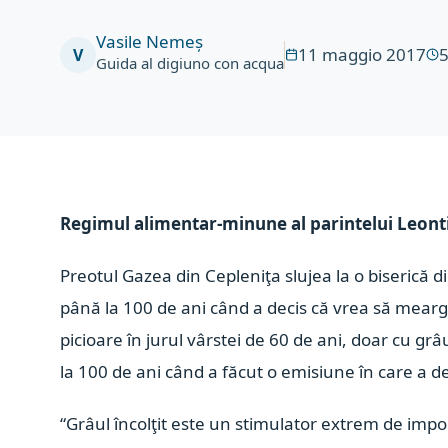
Vasile Nemeș
11 maggio 2017
V
Guida al digiuno con acqua
Regimul alimentar-minune al parintelui Leont
Preotul Gazea din Cepleniţa slujea la o biserică d
până la 100 de ani când a decis că vrea să meargă
picioare în jurul vârstei de 60 de ani, doar cu grâu
la 100 de ani când a făcut o emisiune în care a de
“Grâul încolţit este un stimulator extrem de impor