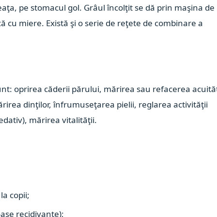
ţa, pe stomacul gol. Grâul încolţit se dă prin maşina de
ă cu miere. Există şi o serie de reţete de combinare a
nt: oprirea căderii părului, mărirea sau refacerea acuităţ
irea dinţilor, înfrumuseţarea pielii, reglarea activităţii
ativ), mărirea vitalităţii.
la copii;
oase recidivante);