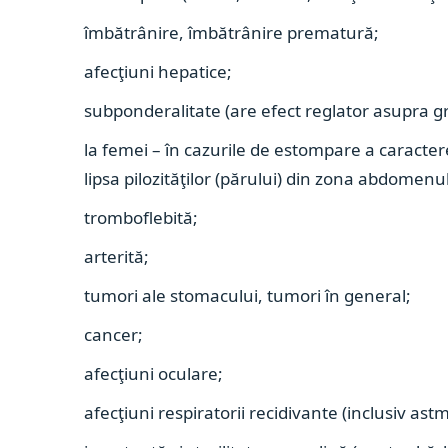
îmbătrânire, îmbătrânire prematură;
afecţiuni hepatice;
subponderalitate (are efect reglator asupra gr
la femei – în cazurile de estompare a caractere
lipsa pilozităţilor (părului) din zona abdomenulu
tromboflebită;
arterită;
tumori ale stomacului, tumori în general;
cancer;
afecţiuni oculare;
afecţiuni respiratorii recidivante (inclusiv astm