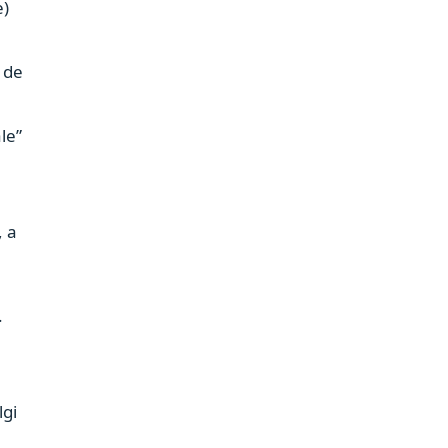
e)
i de
le”
, a
.
lgi