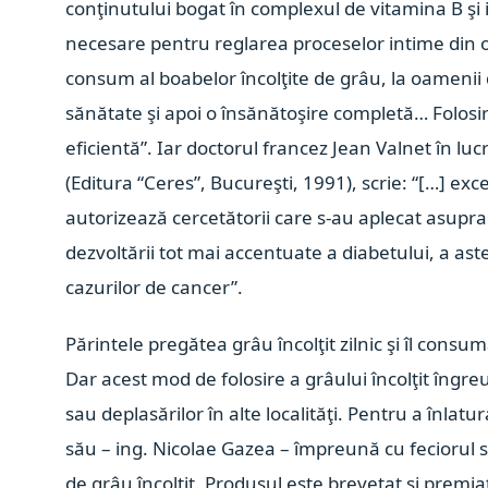
conţinutului bogat în complexul de vitamina B şi i
necesare pentru reglarea proceselor intime din
consum al boabelor încolţite de grâu, la oamenii d
sănătate şi apoi o însănătoşire completă… Folosi
eficientă”. Iar doctorul francez Jean Valnet în luc
(Editura “Ceres”, Bucureşti, 1991), scrie: “[…] exce
autorizează cercetătorii care s-au aplecat asupra
dezvoltării tot mai accentuate a diabetului, a asten
cazurilor de cancer”.
Părintele pregătea grâu încolţit zilnic şi îl co
Dar acest mod de folosire a grâului încolţit îngreuna
sau deplasărilor în alte localităţi. Pentru a înlatu
său – ing. Nicolae Gazea – împreună cu feciorul să
de grâu încolţit. Produsul este brevetat şi premia