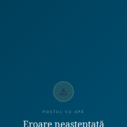
⚠️
POSTUL CU APĂ
Eroare neașteptată