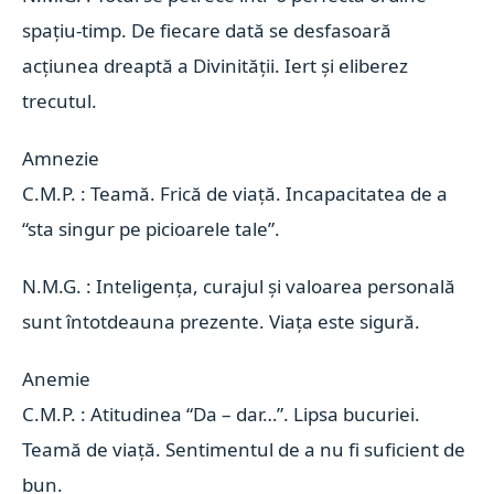
spațiu-timp. De fiecare dată se desfasoară
acțiunea dreaptă a Divinității. Iert și eliberez
trecutul.
Amnezie 
C.M.P. : Teamă. Frică de viață. Incapacitatea de a
“sta singur pe picioarele tale”.
N.M.G. : Inteligența, curajul și valoarea personală
sunt întotdeauna prezente. Viața este sigură.
Anemie 
C.M.P. : Atitudinea “Da – dar…”. Lipsa bucuriei.
Teamă de viață. Sentimentul de a nu fi suficient de
bun.