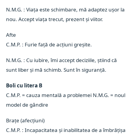
N.M.G. : Viața este schimbare, mă adaptez ușor la
nou. Accept viața trecut, prezent și viitor.
Afte 
C.M.P. : Furie față de acțiuni greșite.
N.M.G. : Cu iubire, îmi accept deciziile, știind că
sunt liber și mă schimb. Sunt în siguranță.
Boli cu litera B
C.M.P. = cauza mentală a problemei N.M.G. = noul
model de gândire
Brațe (afecțiuni) 
C.M.P. : Incapacitatea și inabilitatea de a îmbrățișa