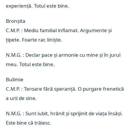
experiență. Totul este bine.
Bronșita 
C.M.P. : Mediu familial inflamat. Argumente și
țipete. Foarte rar, liniște.
N.M.G. : Declar pace și armonie cu mine și în jurul
meu. Totul este bine.
Bulimie 
C.M.P. : Teroare fără speranță. O purgare frenetică
a urii de sine.
N.M.G. : Sunt iubit, hrănit și sprijinit de viața însăși.
Este bine că trăiesc.