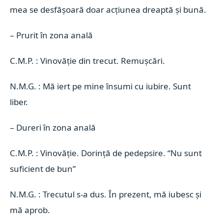
mea se desfășoară doar acțiunea dreaptă și bună.
–
Prurit în zona anală
C.M.P. : Vinovăție din trecut. Remușcări.
N.M.G. : Mă iert pe mine însumi cu iubire. Sunt
liber.
–
Dureri în zona anală
C.M.P. : Vinovăție. Dorință de pedepsire. “Nu sunt
suficient de bun”
N.M.G. : Trecutul s-a dus. În prezent, mă iubesc și
mă aprob.