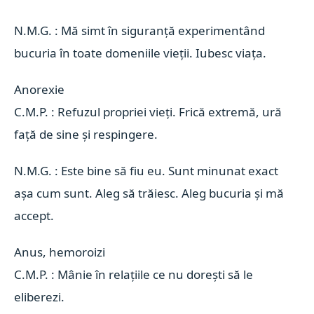
N.M.G. : Mă simt în siguranță experimentând
bucuria în toate domeniile vieții. Iubesc viața.
Anorexie 
C.M.P. : Refuzul propriei vieți. Frică extremă, ură
față de sine și respingere.
N.M.G. : Este bine să fiu eu. Sunt minunat exact
așa cum sunt. Aleg să trăiesc. Aleg bucuria și mă
accept.
Anus, hemoroizi 
C.M.P. : Mânie în relațiile ce nu dorești să le
eliberezi.