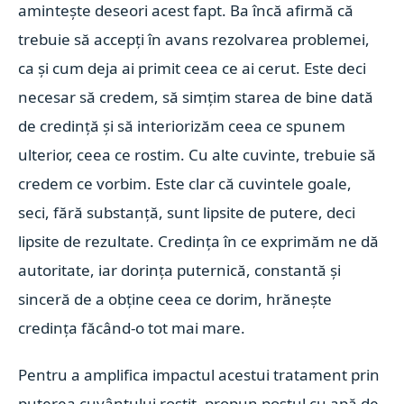
amintește deseori acest fapt. Ba încă afirmă că
trebuie să accepț
i în avans rezolvarea problemei,
ca și cum deja ai primit ceea ce ai cerut. Este deci
necesar să credem, să simțim starea de bine dată
de credință și să interiorizăm ceea ce spunem
ulterior, ceea ce rostim. Cu alte cuvinte, trebuie să
credem ce vorbim. Este clar că cuvintele goale,
seci, fără substanță, sunt lipsite de putere, deci
lipsite de rezultate. Credința în ce exprimăm ne dă
autoritate, iar d
orința puternică, constantă și
sinceră de a obține ceea ce dorim, hrănește
credința făcând-o tot mai mare.
Pentru a amplifica impactul acestui tratament prin
puterea cuvântului rostit, propun postul cu apă de