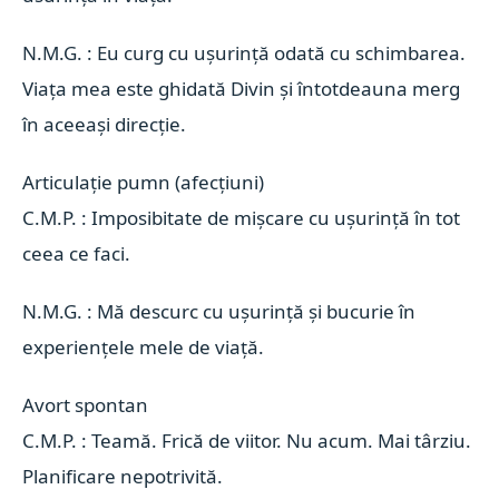
N.M.G. : Eu curg cu ușurință odată cu schimbarea.
Viața mea este ghidată Divin și întotdeauna merg
în aceeași direcție.
Articulație pumn (afecțiuni) 
C.M.P. : Imposibitate de mișcare cu ușurință în tot
ceea ce faci.
N.M.G. : Mă descurc cu ușurință și bucurie în
experiențele mele de viață.
Avort spontan 
C.M.P. : Teamă. Frică de viitor. Nu acum. Mai târziu.
Planificare nepotrivită.