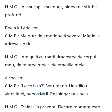
N.M.G. : Acest copil este dorit, binevenit și iubit
profund.
Boala lui Addison 
C.M.P. : Malnutriție emoțională severă. Mânie la
adresa sinelui.
N.M.G. : Am grijă cu toată dragostea de corpul
meu, de mintea mea și de emoțiile mele.
Alcoolism 
C.M.P. : “La ce bun?” Sentimentul inutilității,
vinovăției, nepotrivirii. Respingerea sinelui.
N.M.G.: Trăiesc în prezent. Fiecare moment este