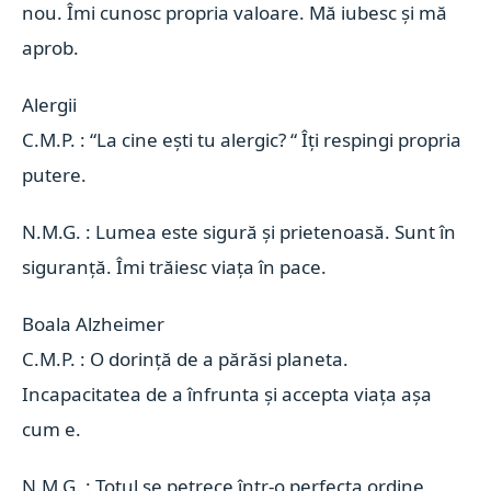
nou. Îmi cunosc propria valoare. Mă iubesc și mă
aprob.
Alergii 
C.M.P. : “La cine ești tu alergic? “ Îți respingi propria
putere.
N.M.G. : Lumea este sigură și prietenoasă. Sunt în
siguranță. Îmi trăiesc viața în pace.
Boala Alzheimer 
C.M.P. : O dorință de a părăsi planeta.
Incapacitatea de a înfrunta și accepta viața așa
cum e.
N.M.G. : Totul se petrece într-o perfecta ordine