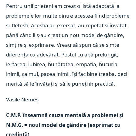
Pentru unii prieteni am creat o listă adaptată la
problemele lor, multe dintre acestea fiind probleme
sufletești. Aceștia au exersat, au repetat și învățat
până când li s-au creat un nou model de gândire,
simțire și exprimare. Vreau să spun că se simte
diferența cu adevărat. Postul cu apă prelungit,
iertarea, iubirea, bunătatea, empatia, bucuria
inimii, calmul, pacea inimii, își fac bine treaba, deci
merită să le învățați și să le puneți în practică.
Vasile Nemeș
C.M.P. înseamnă cauza mentală a problemei și
N.M.G. = noul model de gândire (exprimat cu
credință)