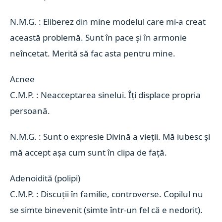
N.M.G. : Eliberez din mine modelul care mi-a creat
această problemă. Sunt în pace și în armonie
neîncetat. Merită să fac asta pentru mine.
Acnee 
C.M.P. : Neacceptarea sinelui. Îți displace propria
persoană.
N.M.G. : Sunt o expresie Divină a vieții. Mă iubesc și
mă accept așa cum sunt în clipa de față.
Adenoidită (polipi) 
C.M.P. : Discuții în familie, controverse. Copilul nu
se simte binevenit (simte într-un fel că e nedorit).