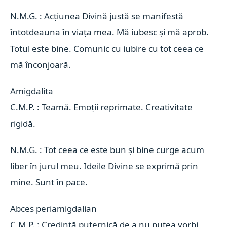
N.M.G. : Acțiunea Divină justă se manifestă
întotdeauna în viața mea. Mă iubesc și mă aprob.
Totul este bine. Comunic cu iubire cu tot ceea ce
mă înconjoară.
Amigdalita 
C.M.P. : Teamă. Emoții reprimate. Creativitate
rigidă.
N.M.G. : Tot ceea ce este bun și bine curge acum
liber în jurul meu. Ideile Divine se exprimă prin
mine. Sunt în pace.
Abces periamigdalian 
C.M.P. : Credință puternică de a nu putea vorbi