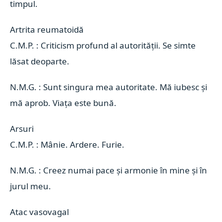
timpul.
Artrita reumatoidă 
C.M.P. : Criticism profund al autorității. Se simte
lăsat deoparte.
N.M.G. : Sunt singura mea autoritate. Mă iubesc și
mă aprob. Viața este bună.
Arsuri 
C.M.P. : Mânie. Ardere. Furie.
N.M.G. : Creez numai pace și armonie în mine și în
jurul meu.
Atac vasovagal 