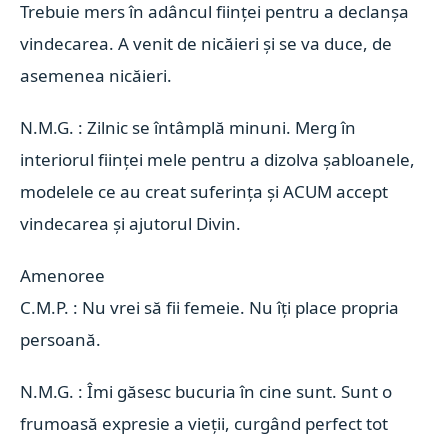
Trebuie mers în adâncul ființei pentru a declanșa
vindecarea. A venit de nicăieri și se va duce, de
asemenea nicăieri.
N.M.G. : Zilnic se întâmplă minuni. Merg în
interiorul ființei mele pentru a dizolva șabloanele,
modelele ce au creat suferința și ACUM accept
vindecarea și ajutorul Divin.
Amenoree 
C.M.P. : Nu vrei să fii femeie. Nu îți place propria
persoană.
N.M.G. : Îmi găsesc bucuria în cine sunt. Sunt o
frumoasă expresie a vieții, curgând perfect tot