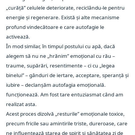
„curăță” celulele deteriorate, reciclându-le pentru
energie și regenerare. Există și alte mecanisme
profund vindecătoare e care autofagie le
activează.
În mod similar, în timpul postului cu apă, dacă
alegem să nu ne „hrănim” emoțional cu rău –
traume, supărări, resentimente – ci cu „legea
binelui” – gânduri de iertare, acceptare, speranță și
iubire – declanșăm
autofagia emoțională
.
funcționează. Am fost tare entuziasmat când am
realizat asta.
Acest proces dizolvă „resturile” emoționale toxice,
precum fricile sau amintirile triste, dureroase, care
ne influențează starea de spirit și sănătatea zi de