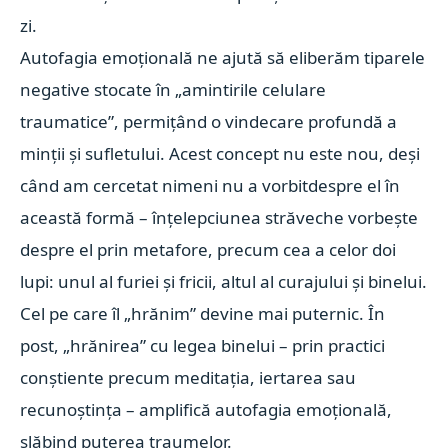
zi.
Autofagia emoțională ne ajută să eliberăm tiparele
negative stocate în „amintirile celulare
traumatice”, permițând o vindecare profundă a
minții și sufletului.
Acest concept nu este nou, deși
când am cercetat nimeni nu a vorbitdespre el în
această formă – înțelepciunea străveche vorbește
despre el prin metafore, precum cea a celor doi
lupi: unul al furiei și fricii, altul al curajului și binelui.
Cel pe care îl „hrănim” devine mai puternic. În
post, „hrănirea” cu legea binelui – prin practici
conștiente precum meditația, iertarea sau
recunoștința – amplifică autofagia emoțională,
slăbind puterea traumelor.