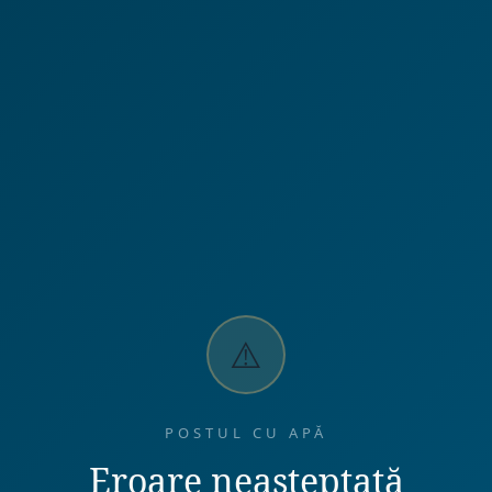
⚠️
POSTUL CU APĂ
Eroare neașteptată