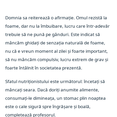
Domnia sa reiterează o afirmație. Omul rezistă la
foame, dar nu la îmbuibare, lucru care într-adevăr
trebuie să ne pună pe gânduri.
Este indicat să
mâncăm ghidați de senzația naturală de foame,
nu că e vreun moment al zilei și foarte important,
să nu mâncăm compulsiv, lucru extrem de grav și
foarte întâlnit în societatea prezentă.
Sfatul nutriționistului este următorul: încetați să
mâncați seara. Dacă doriți anumite alimente,
consumați-le dimineața, un stomac plin noaptea
este o cale sigură spre îngrășare și boală,
completează profesorul.