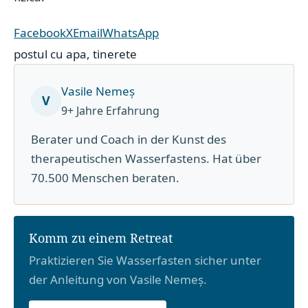
Facebook
X
Email
WhatsApp
postul cu apa
,
tinerete
Vasile Nemeș
V
9+ Jahre Erfahrung
Berater und Coach in der Kunst des
therapeutischen Wasserfastens. Hat über
70.500 Menschen beraten.
Komm zu einem Retreat
Praktizieren Sie Wasserfasten sicher unter
der Anleitung von Vasile Nemeș.