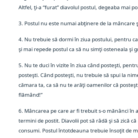
Altfel, ţi-a “furat” diavolul postul, degeaba mai po
3. Postul nu este numai abţinere de la mâncare şi 
4. Nu trebuie să dormi în ziua postului, pentru c
şi mai repede postul ca să nu simţi osteneala şi g
5. Nu te duci în vizite în ziua când posteşti, pent
posteşti. Când posteşti, nu trebuie să spui la nime
cămara ta, ca să nu te arăţi oamenilor că posteşti
flămând!”
6. Mâncarea pe care ar fi trebuit s-o mănânci în a
termini de postit. Diavolii pot să râdă şi să zică 
consumi. Postul întotdeauna trebuie însoţit de mi