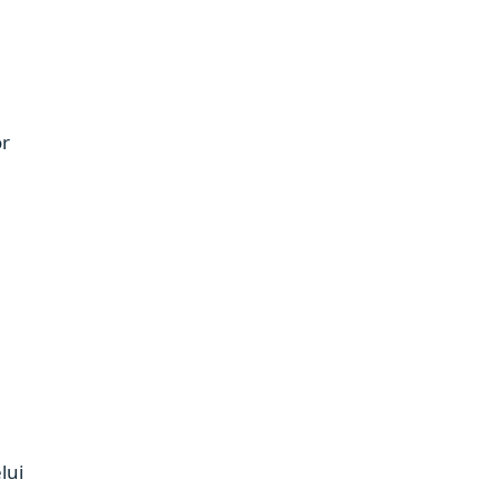
or
lui