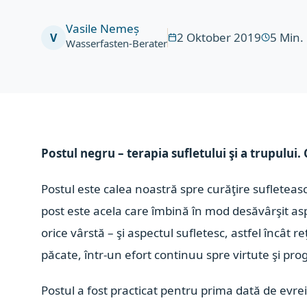
Vasile Nemeș
2 Oktober 2019
5
Min.
V
Wasserfasten-Berater
Postul negru – terapia sufletului şi a trupului. C
Postul este calea noastră spre curăţire sufleteas
post este acela care îmbină în mod desăvârşit asp
orice vârstă
– şi aspectul sufletesc, astfel încât 
păcate, într-un efort continuu spre virtute şi pr
Postul a fost practicat pentru prima dată de evrei