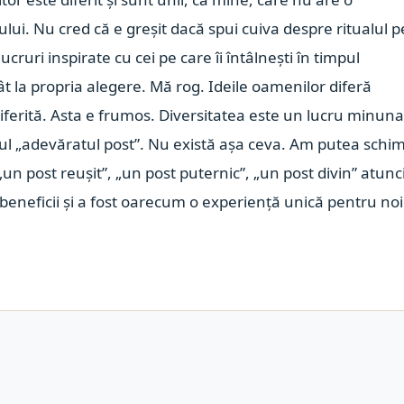
tului. Nu cred că e greșit dacă spui cuiva despre ritualul p
 lucruri inspirate cu cei pe care îi întâlnești în timpul
ât la propria alegere. Mă rog. Ideile oamenilor diferă
diferită. Asta e frumos. Diversitatea este un lucru minuna
nul „adevăratul post”. Nu există așa ceva. Am putea schi
un post reușit”, „un post puternic”, „un post divin” atunc
beneficii și a fost oarecum o experiență unică pentru no