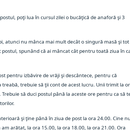
postul, poţi lua în cursul zilei o bucăţică de anaforă şi 3
rupi, atunci nu mânca mai mult decât o singură masă şi tot
at postul, spunând că ai mâncat cât pentru toată ziua în c
post pentru izbăvire de vrăji şi descântece, pentru că
a treabă, trebuie să ţii cont de acest lucru. Unii trimit la o
00. Trebuie să duci postul până la aceste ore pentru ca să t
torilor.
terioară şi ţine până în ziua de post la ora 24.00. Cine n
am arătat, la ora 15.00, la ora 18.00, la ora 21.00. Ora