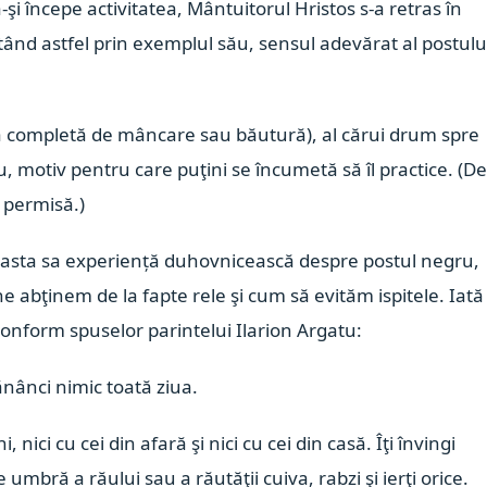
i începe activitatea, Mântuitorul Hristos s-a retras în
ătând astfel prin exemplul său, sensul adevărat al postului
psa completă de mâncare sau băutură), al cărui drum spre
u, motiv pentru care puţini se încumetă să îl practice. (De
e permisă.)
n vasta sa experiență duhovnicească despre postul negru,
 abţinem de la fapte rele şi cum să evităm ispitele. Iată
conform spuselor parintelui Ilarion Argatu:
ănânci nimic toată ziua.
, nici cu cei din afară şi nici cu cei din casă. Îţi învingi
ce umbră a răului sau a răutăţii cuiva, rabzi şi ierţi orice.