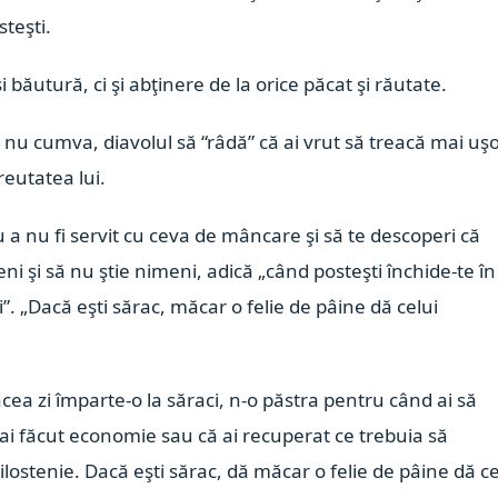
steşti.
băutură, ci şi abţinere de la orice păcat şi răutate.
a nu cumva, diavolul să “râdă” că ai vrut să treacă mai uş
reutatea lui.
ru a nu fi servit cu ceva de mâncare şi să te descoperi că
ni şi să nu ştie nimeni, adică „când posteşti închide-te în
”. „Dacă eşti sărac, măcar o felie de pâine dă celui
cea zi împarte-o la săraci, n-o păstra pentru când ai să
că ai făcut economie sau că ai recuperat ce trebuia să
lostenie. Dacă eşti sărac, dă măcar o felie de pâine dă ce