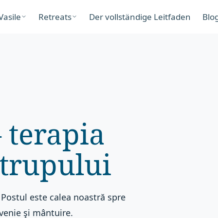
Vasile
Retreats
Der vollständige Leitfaden
Blo
 terapia
 trupului
. Postul este calea noastră spre
ivenie şi mântuire.