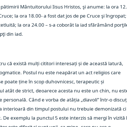
ătimirii Mântuitorului Iisus Hristos, şi anume: la ora 12
 Cruce; la ora 18.00- a fost dat jos de pe Cruce şi îngropat;
tluită; la ora 24.00 – s-a coborât la iad sfărâmând porţil
ţi din iad.
ru că există mulți cititori interesați și de această latură,
dogmatice. Postul nu este neapărat un act religios care
se poate ține în scop duhovnicesc, terapeutic și
ul atât de strict, deoarece acesta nu este un chin, nu est
e personală. Când e vorba de atâția „diavoli” într-o discuț
a interioară din timpul postului nu trebuie demonizată ci
. De exemplu la punctul 5 este interzis să mergi în vizită 
or este diferit și sunt unii, ca mine, care nu are o