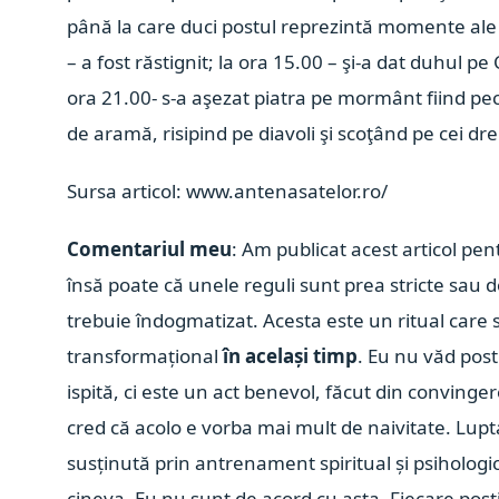
până la care duci postul reprezintă momente ale p
– a fost răstignit; la ora 15.00 – şi-a dat duhul pe
ora 21.00- s-a aşezat piatra pe mormânt fiind pece
de aramă, risipind pe diavoli şi scoţând pe cei drep
Sursa articol: www.antenasatelor.ro/
Comentariul meu
: Am publicat acest articol pent
însă poate că unele reguli sunt prea stricte sau 
trebuie îndogmatizat. Acesta este un ritual care 
transformațional
în același timp
. Eu nu văd post
ispită, ci este un act benevol, făcut din convinger
cred că acolo e vorba mai mult de naivitate. Lupt
susținută prin antrenament spiritual și psihologic
cineva. Eu nu sunt de acord cu asta. Fiecare postit