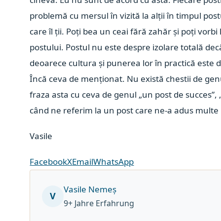
problemă cu mersul în vizită la alții în timpul pos
care îl ții. Poți bea un ceai fără zahăr și poți vorbi
postului. Postul nu este despre izolare totală dec
deoarece cultura și punerea lor în practică este 
Încă ceva de menționat. Nu există chestii de ge
fraza asta cu ceva de genul „un post de succes”, „
când ne referim la un post care ne-a adus multe 
Vasile
Facebook
X
Email
WhatsApp
Vasile Nemeș
V
9+ Jahre Erfahrung