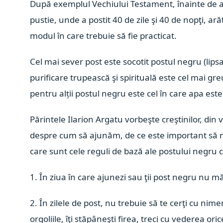
După exemplul Vechiului Testament, înainte de a-ş
pustie, unde a postit 40 de zile şi 40 de nopţi, ar
modul în care trebuie să fie practicat.
Cel mai sever post este socotit postul negru (li
purificare trupească şi spirituală este cel mai gre
pentru alții postul negru este cel în care apa est
Părintele Ilarion Argatu vorbeşte creştinilor, di
despre cum să ajunăm, de ce este important să ne
care sunt cele reguli de bază ale postului negru 
1. În ziua în care ajunezi sau ţii post negru nu m
2. În zilele de post, nu trebuie să te cerţi cu nimeni
orgoliile, îţi stăpâneşti firea, treci cu vederea ori