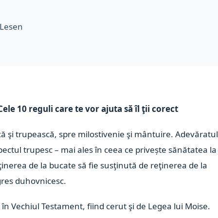
 Lesen
ele 10 reguli care te vor ajuta să îl ţii corect
că şi trupească, spre milostivenie şi mântuire. Adevăratu
ectul trupesc – mai ales în ceea ce privește
sănătatea la
reţinerea de la bucate să fie susţinută de reţinerea de la
ogres duhovnicesc.
 în Vechiul Testament, fiind cerut şi de Legea lui Moise.