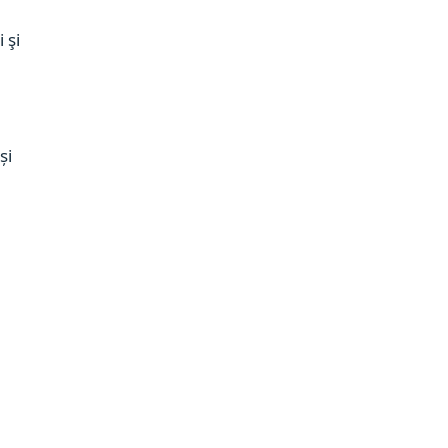
 şi
și