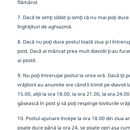
flămând.
7. Dacă te simţi slăbit şi simţi că nu mai poţi duce 
înghiţituri de aghiazmă.
8. Dacă nu poţi duce postul toată ziua şi-l între
post. Dacă ai mâncat prea mult diavolii ţi-au fur
ai postit.
9. Nu poţi întrerupe postul la orice oră. Dacă ţii 
vrăjitorii au anumite ore când îi trimit pe diavoli l
15.00, alţii la ora 18.00, la ora 21.00, la ora 24.
găsească în post şi să poţi respinge loviturile vrăji
10. Postul-ajunare începe la ora 18.00 din ziua an
poate duce până la ora 24, se poate opri aşa cum 