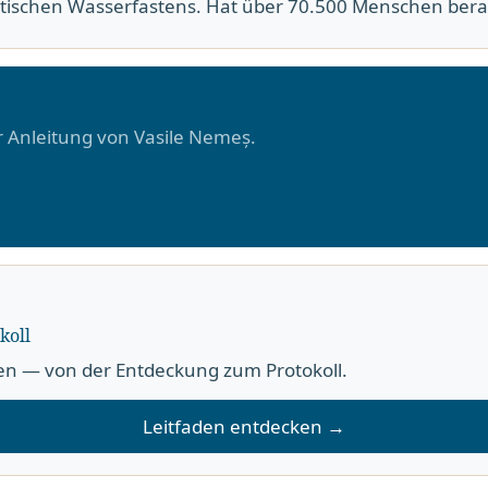
utischen Wasserfastens. Hat über 70.500 Menschen bera
r Anleitung von Vasile Nemeș.
koll
en — von der Entdeckung zum Protokoll.
Leitfaden entdecken →