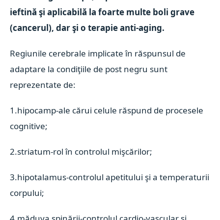
ieftină şi aplicabilă la foarte multe boli grave
(cancerul), dar şi o terapie anti-aging.
Regiunile cerebrale implicate în răspunsul de
adaptare la condiţiile de post negru sunt
reprezentate de:
1.hipocamp-ale cărui celule răspund de procesele
cognitive;
2.striatum-rol în controlul mişcărilor;
3.hipotalamus-controlul apetitului şi a temperaturii
corpului;
4.măduva spinării-controlul cardio-vascular şi