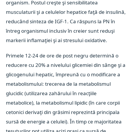
organism. Postul creşte şi sensibilitatea
musculaturii şi a celulelor hepatice faţă de insulină,
reducând sinteza de IGF-1. Ca răspuns la PN în
întreg organismul inclusiv în creier sunt reduşi
markerii inflamaţiei şi ai stresului oxidative.
Primele 12-24 de ore de post negru determină o
reducere cu 20% a nivelului glicemiei din sânge şi a
glicogenului hepatic, împreună cu o modificare a
metabolismului: trecerea de la metabolismul
glucidic (utilizarea zahărului în reacţiile
metabolice), la metabolismul lipidic (în care corpii
cetonici derivaţi din grăsimi reprezintă principala
sursă de energie a celulei). În timp ce majoritatea
ţesuturilor pot utiliza acizi graşi ca sursă de