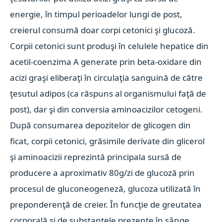
energie, în timpul perioadelor lungi de post,
creierul consumă doar corpi cetonici şi glucoză.
Corpii cetonici sunt produşi în celulele hepatice din
acetil-coenzima A generate prin beta-oxidare din
acizi graşi eliberaţi în circulaţia sanguină de către
ţesutul adipos (ca răspuns al organismului faţă de
post), dar şi din conversia aminoacizilor cetogeni.
După consumarea depozitelor de glicogen din
ficat, corpii cetonici, grăsimile derivate din glicerol
şi aminoacizii reprezintă principala sursă de
producere a aproximativ 80g/zi de glucoză prin
procesul de gluconeogeneză, glucoza utilizată în
preponderenţă de creier. În funcţie de greutatea
corporală şi de substanţele prezente în sânge,