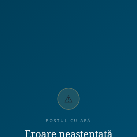
⚠️
POSTUL CU APĂ
Eroare neașteptată