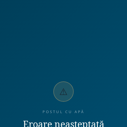
⚠️
POSTUL CU APĂ
Eroare neașteptată