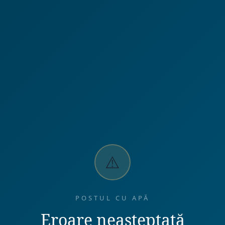
⚠️
POSTUL CU APĂ
Eroare neașteptată