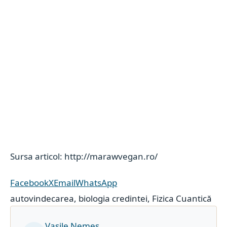
Sursa articol: http://marawvegan.ro/
Facebook
X
Email
WhatsApp
autovindecarea
,
biologia credintei
,
Fizica Cuantică
Vasile Nemeș