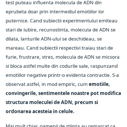
test puteau influenta molecula de ADN din
eprubeta doar prin intermediul emotiilor lor
puternice. Cand subiectii experimentului emiteau
stari de iubire, recunostinta, molecula de ADN se
dilata, lanturile ADN-ului se deschideau, se
mareau. Cand subiectii respectivi traiau stari de
furie, frustrare, stres, molecula de ADN se micsora
si bloca astfel multe din codurile sale, raspunzand
emotiilor negative printr-o evidenta contractie. S-a
observat astfel, in mod empiric, cum
emotiile,
convingerile, sentimentele noastre pot modifica
structura moleculei de ADN, precum si
ordonarea acesteia in celule.
Mai mult chiar, oamenii de stiinta au remarcat ca