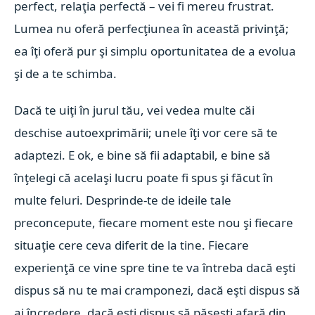
perfect, relaţia perfectă – vei fi mereu frustrat.
Lumea nu oferă perfecţiunea în această privinţă;
ea îţi oferă pur şi simplu oportunitatea de a evolua
şi de a te schimba.
Dacă te uiţi în jurul tău, vei vedea multe căi
deschise autoexprimării; unele îţi vor cere să te
adaptezi. E ok, e bine să fii adaptabil, e bine să
înţelegi că acelaşi lucru poate fi spus şi făcut în
multe feluri. Desprinde-te de ideile tale
preconcepute, fiecare moment este nou şi fiecare
situaţie cere ceva diferit de la tine. Fiecare
experienţă ce vine spre tine te va întreba dacă eşti
dispus să nu te mai cramponezi, dacă eşti dispus să
ai încredere, dacă eşti dispus să păşeşti afară din