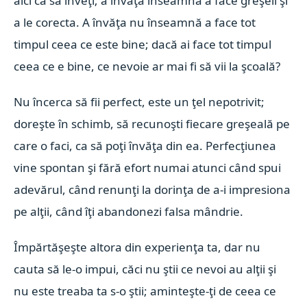
aici ca să înveţi; a învăţa înseamnă a face greşeli şi
a le corecta. A învăţa nu înseamnă a face tot
timpul ceea ce este bine; dacă ai face tot timpul
ceea ce e bine, ce nevoie ar mai fi să vii la şcoală?
Nu încerca să fii perfect, este un ţel nepotrivit;
doreşte în schimb, să recunoşti fiecare greşeală pe
care o faci, ca să poţi învăţa din ea. Perfecţiunea
vine spontan şi fără efort numai atunci când spui
adevărul, când renunţi la dorinţa de a-i impresiona
pe alţii, când îţi abandonezi falsa mândrie.
Împărtăşeşte altora din experienţa ta, dar nu
cauta să le-o impui, căci nu ştii ce nevoi au alţii şi
nu este treaba ta s-o ştii; aminteşte-ţi de ceea ce