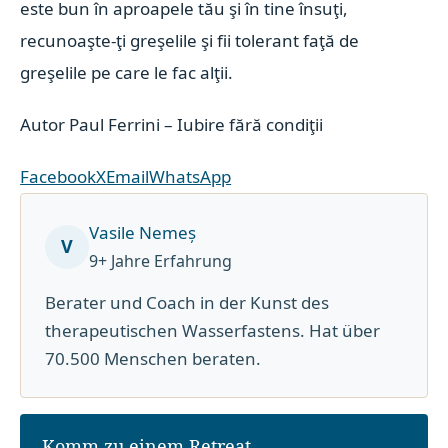
este bun în aproapele tău şi în tine însuţi,
recunoaşte-ţi greşelile şi fii tolerant faţă de
greşelile pe care le fac alţii.
Autor Paul Ferrini – Iubire fără condiţii
Facebook
X
Email
WhatsApp
Vasile Nemeș
V
9+ Jahre Erfahrung
Berater und Coach in der Kunst des
therapeutischen Wasserfastens. Hat über
70.500 Menschen beraten.
Komm zu einem Retreat