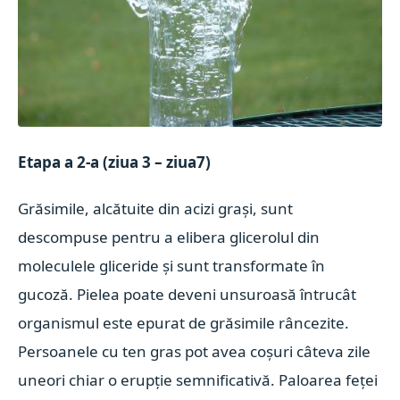
Etapa a 2-a (ziua 3 – ziua7)
Grăsimile, alcătuite din acizi grași, sunt
descompuse pentru a elibera glicerolul din
moleculele gliceride și sunt transformate în
gucoză. Pielea poate deveni unsuroasă întrucât
organismul este epurat de grăsimile râncezite.
Persoanele cu ten gras pot avea coșuri câteva zile
uneori chiar o erupție semnificativă. Paloarea feței