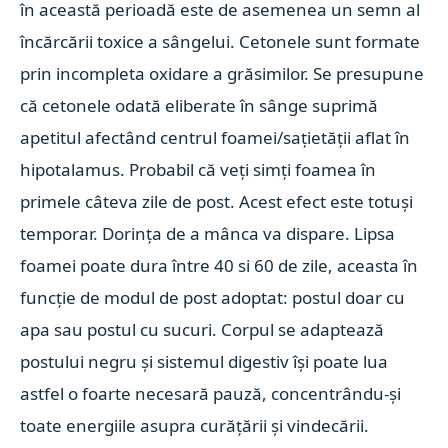
în această perioadă este de asemenea un semn al
încărcării toxice a sângelui. Cetonele sunt formate
prin incompleta oxidare a grăsimilor. Se presupune
că cetonele odată eliberate în sânge suprimă
apetitul afectând centrul foamei/sațietății aflat în
hipotalamus. Probabil că veți simți foamea în
primele câteva zile de post. Acest efect este totuși
temporar. Dorința de a mânca va dispare. Lipsa
foamei poate dura între 40 si 60 de zile, aceasta în
funcție de modul de post adoptat: postul doar cu
apa sau postul cu sucuri. Corpul se adaptează
postului negru și sistemul digestiv își poate lua
astfel o foarte necesară pauză, concentrându-și
toate energiile asupra curățării și vindecării.