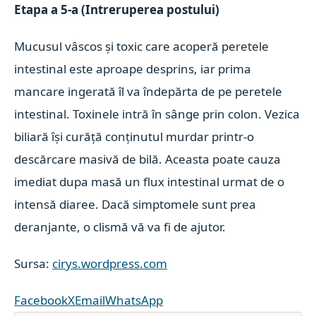
Etapa a 5-a (Intreruperea postului)
Mucusul vâscos și toxic care acoperă peretele
intestinal este aproape desprins, iar prima
mancare ingerată îl va îndepărta de pe peretele
intestinal. Toxinele intră în sânge prin colon. Vezica
biliară își curăță conținutul murdar printr-o
descărcare masivă de bilă. Aceasta poate cauza
imediat dupa masă un flux intestinal urmat de o
intensă diaree. Dacă simptomele sunt prea
deranjante, o clismă vă va fi de ajutor.
Sursa:
cirys.wordpress.com
Facebook
X
Email
WhatsApp