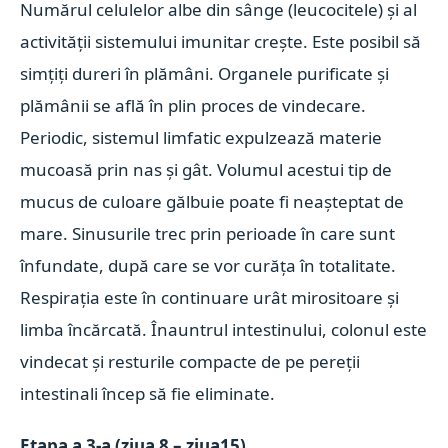
Numărul celulelor albe din sânge (leucocitele) și al
activității sistemului imunitar crește. Este posibil să
simțiți dureri în plămâni. Organele purificate și
plămânii se află în plin proces de vindecare.
Periodic, sistemul limfatic expulzează materie
mucoasă prin nas și gât. Volumul acestui tip de
mucus de culoare gălbuie poate fi neașteptat de
mare. Sinusurile trec prin perioade în care sunt
înfundate, după care se vor curăța în totalitate.
Respirația este în continuare urât mirositoare și
limba încărcată. Înauntrul intestinului, colonul este
vindecat și resturile compacte de pe pereții
intestinali încep să fie eliminate.
Etapa a 3-a (ziua 8 – ziua15)