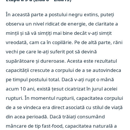
În această parte a postului negru extins, puteți
observa un nivel ridicat de energie, de claritate a
minții și să vă simțiți mai bine decât v-ați simțit
vreodată, cam ca în copilărie. Pe de altă parte, răni
vechi pe care le-ați suferit pot să devină
supărătoare și dureroase. Acesta este rezultatul
capacității crescute a corpului de a se autovindeca
pe timpul postului total. Dacă v-ați rupt o mână
acum 10 ani, există țesut cicatrizat în jurul acelei
rupturi. În momentul rupturii, capacitatea corpului
de a se vindeca era direct asociată cu stilul de viață
din acea perioadă. Dacă trăiați consumând
mâncare de tip fast-food, capacitatea naturală a