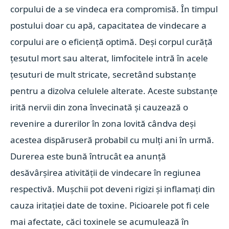
corpului de a se vindeca era compromisă. În timpul
postului doar cu apă, capacitatea de vindecare a
corpului are o eficiență optimă. Deși corpul curăță
țesutul mort sau alterat, limfocitele intră în acele
țesuturi de mult stricate, secretând substanțe
pentru a dizolva celulele alterate. Aceste substanțe
irită nervii din zona învecinată și cauzează o
revenire a durerilor în zona lovită cândva deși
acestea dispăruseră probabil cu mulți ani în urmă.
Durerea este bună întrucât ea anunță
desăvârșirea ativității de vindecare în regiunea
respectivă. Mușchii pot deveni rigizi și inflamați din
cauza iritației date de toxine. Picioarele pot fi cele
mai afectate, căci toxinele se acumulează în